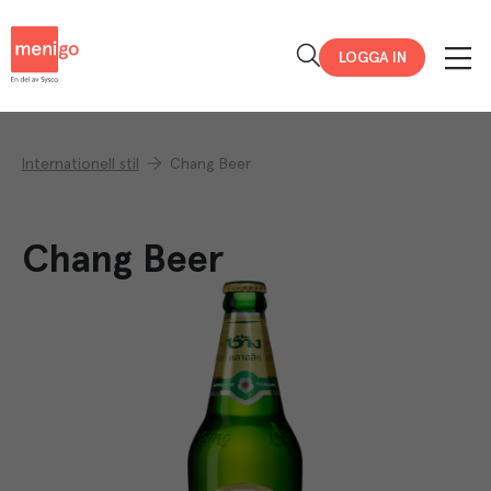
Menigo
LOGGA IN
Internationell stil
Chang Beer
Chang Beer