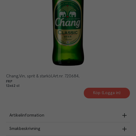
Chang
Vin, sprit & starköl
Art.nr.
720684
FRP
12x62 cl
Köp (Logga in)
Artikelinformation
Smakbeskrivning