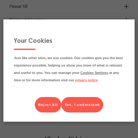
Passar till
Näringsdeklaration
1.2
kg
Klimatavtryck
Your Cookies
CO₂e/kg
Varje kilo av varan påverkar klimatet motsvarande
utsläppen av 1.2 kg koldioxid.
Just like other sites, we use cookies. Our cookies give you the best
Läs mer om hur vi beräknar klimatavtryck
experience possible, helping us show you more of what is relevant
and useful to you. You can manage your
Cookies Settings
at any
time or for more information visit our
privacy policy
.
Reject All
Yes, I understand