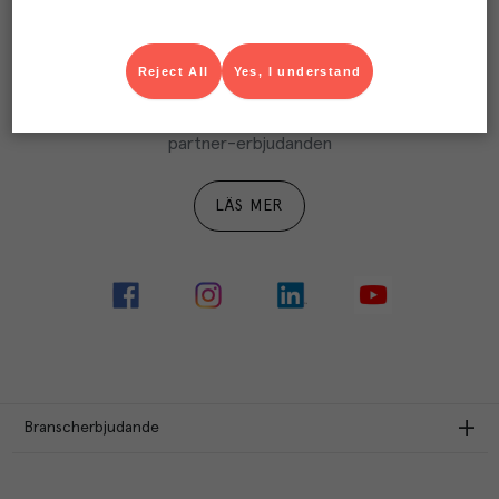
LÄS MER
Reject All
Yes, I understand
Ta del av Menigo Partner
Du som är Menigo-kund kan ta del av våra förmånliga 
partner-erbjudanden
LÄS MER
Branscherbjudande