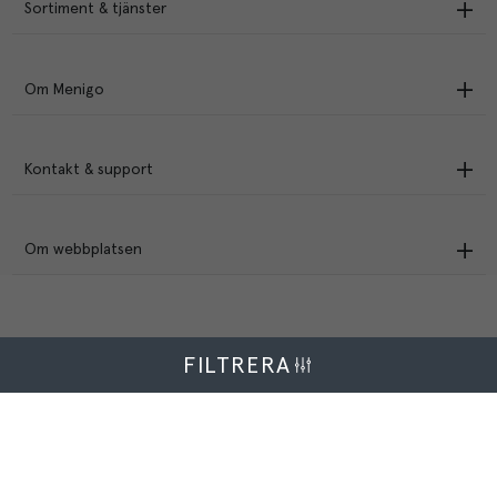
Sortiment & tjänster
Om Menigo
Kontakt & support
Om webbplatsen
FILTRERA
Menigo Foodservice AB
Box 1120, 721 28 Västerås
© Menigo 2026
[
esales
]