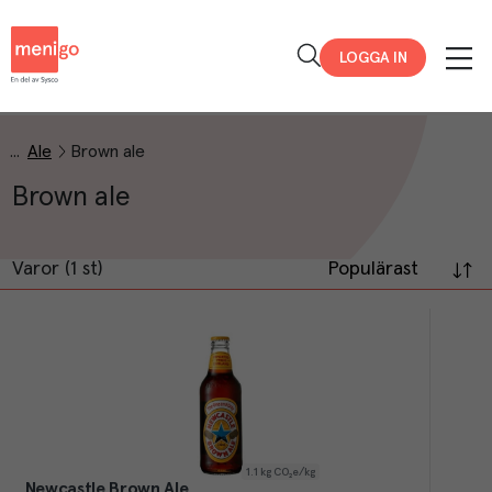
Menigo
LOGGA IN
Ale
Brown ale
Brown ale
Varor (1 st)
Populärast
1.1
kg CO₂e/kg
Newcastle Brown Ale