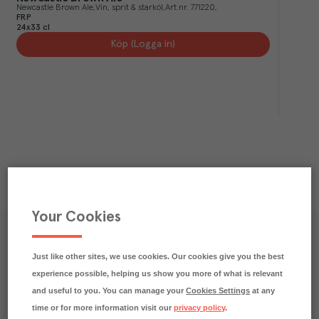
Newcastle Brown Ale
Vin, sprit & starköl
Art.nr.
771220
FRP
24x33 cl
Köp (Logga in)
Your Cookies
Våra kundtidningar
Just like other sites, we use cookies. Our cookies give you the best
Läs inspirerande reportage, matnyttiga artiklar och 
experience possible, helping us show you more of what is relevant
ta del av aktuella kampanjer.
and useful to you. You can manage your
Cookies Settings
at any
time or for more information visit our
privacy policy
.