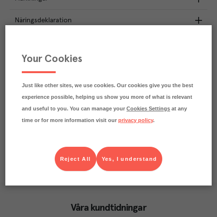
Näringsdeklaration
0.8
kg
Klimatavtryck
CO₂e/kg
Your Cookies
Varje kilo av varan påverkar klimatet motsvarande
utsläppen av 0.8 kg koldioxid.
Läs mer om hur vi beräknar klimatavtryck
Just like other sites, we use cookies. Our cookies give you the best
experience possible, helping us show you more of what is relevant
and useful to you. You can manage your
Cookies Settings
at any
time or for more information visit our
privacy policy
.
Reject All
Yes, I understand
Våra kundtidningar