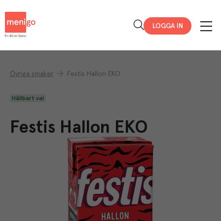
Menigo
LOGGA IN
Övriga smaker
Festis Hallon EKO
Hållbart val
Festis Hallon EKO