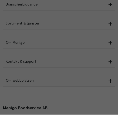
Branscherbjudande
Sortiment & tjänster
Om Menigo
Kontakt & support
Om webbplatsen
Menigo Foodservice AB
Box 1120, 721 28 Västerås