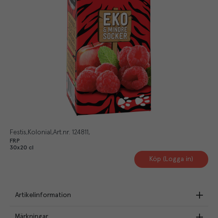
Festis
Kolonial
Art.nr.
124811
FRP
30x20 cl
Köp (Logga in)
Artikelinformation
Märkningar