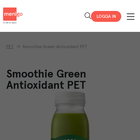
Menigo
LOGGA IN
PET
Smoothie Green Antioxidant PET
Smoothie Green
Antioxidant PET