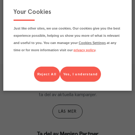
Märkningar
Your Cookies
Näringsdeklaration
Just like other sites, we use cookies. Our cookies give you the best
experience possible, helping us show you more of what is relevant
and useful to you. You can manage your
Cookies Settings
at any
time or for more information visit our
privacy policy
.
Reject All
Yes, I understand
Våra kundtidningar
Läs inspirerande reportage, matnyttiga artiklar och 
ta del av aktuella kampanjer.
LÄS MER
Ta del av Menigo Partner