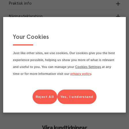
Praktisk info
Näringsdeklaration
0.5
kg
Klimatavtryck
Your Cookies
CO₂e/kg
Varje kilo av varan påverkar klimatet motsvarande
utsläppen av 0.5 kg koldioxid.
Just like other sites, we use cookies. Our cookies give you the best
Läs mer om hur vi beräknar klimatavtryck
experience possible, helping us show you more of what is relevant
and useful to you. You can manage your
Cookies Settings
at any
time or for more information visit our
privacy policy
.
Reject All
Yes, I understand
Våra kundtidningar