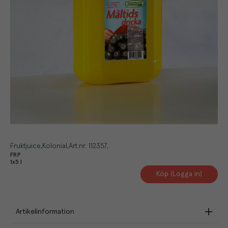
Fruktjuice
Kolonial
Art.nr.
112357
FRP
1x5 l
Köp (Logga in)
Artikelinformation