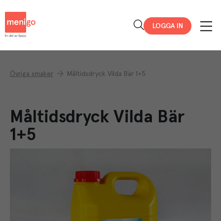
Menigo
LOGGA IN
Övriga smaker
Måltidsdryck Vilda Bär 1+5
Måltidsdryck Vilda Bär
1+5