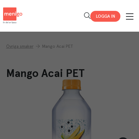
Menigo
LOGGA IN
Övriga smaker
Mango Acai PET
Mango Acai PET