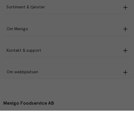
Sortiment & tjänster
Om Menigo
Kontakt & support
Om webbplatsen
Menigo Foodservice AB
Box 1120, 721 28 Västerås
© Menigo 2026
[
esales
]