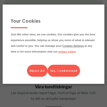
0.8
kg
Klimatavtryck
CO₂e/kg
Varje kilo av varan påverkar klimatet motsvarande
Your Cookies
utsläppen av 0.8 kg koldioxid.
Läs mer om hur vi beräknar klimatavtryck
Just like other sites, we use cookies. Our cookies give you the best
experience possible, helping us show you more of what is relevant
and useful to you. You can manage your
Cookies Settings
at any
time or for more information visit our
privacy policy
.
Reject All
Yes, I understand
Våra kundtidningar
Läs inspirerande reportage, matnyttiga artiklar och 
ta del av aktuella kampanjer.