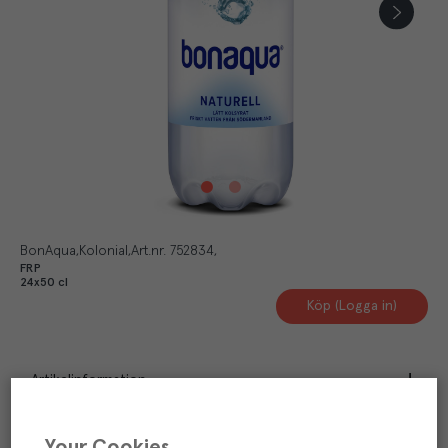
BonAqua
Kolonial
Art.nr.
752834
FRP
24x50 cl
Köp (Logga in)
Artikelinformation
Näringsdeklaration
Your Cookies