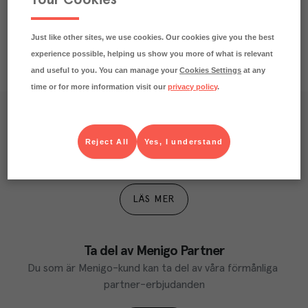
Just like other sites, we use cookies. Our cookies give you the best
experience possible, helping us show you more of what is relevant
and useful to you. You can manage your
Cookies Settings
at any
time or for more information visit our
privacy policy
.
Våra kundtidningar
Reject All
Yes, I understand
Läs inspirerande reportage, matnyttiga artiklar och 
ta del av aktuella kampanjer.
LÄS MER
Ta del av Menigo Partner
Du som är Menigo-kund kan ta del av våra förmånliga 
partner-erbjudanden