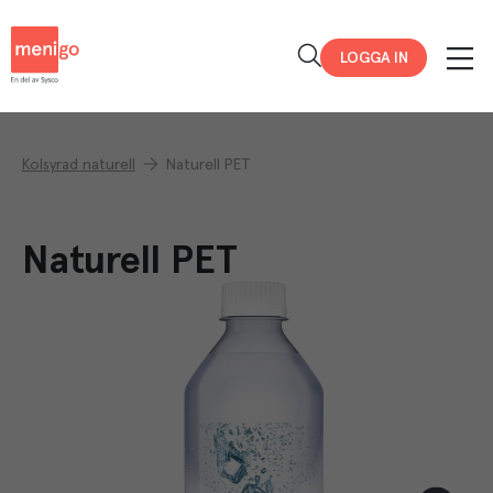
Menigo
LOGGA IN
Kolsyrad naturell
Naturell PET
Naturell PET