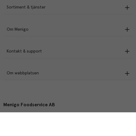
Sortiment & tjänster
Om Menigo
Kontakt & support
Om webbplatsen
Menigo Foodservice AB
Box 1120, 721 28 Västerås
© Menigo 2026
[
esales
]