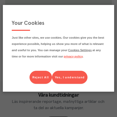
0.5
kg
Klimatavtryck
CO₂e/kg
Varje kilo av varan påverkar klimatet motsvarande
Your Cookies
utsläppen av 0.5 kg koldioxid.
Läs mer om hur vi beräknar klimatavtryck
Just like other sites, we use cookies. Our cookies give you the best
experience possible, helping us show you more of what is relevant
and useful to you. You can manage your
Cookies Settings
at any
time or for more information visit our
privacy policy
.
Reject All
Yes, I understand
Våra kundtidningar
Läs inspirerande reportage, matnyttiga artiklar och 
ta del av aktuella kampanjer.