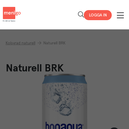
Menigo
LOGGA IN
Kolsyrad naturell
Naturell BRK
Naturell BRK