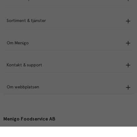
Sortiment & tjänster
Om Menigo
Kontakt & support
Om webbplatsen
Menigo Foodservice AB
Box 1120, 721 28 Västerås