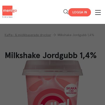
Menigo
LOGGA IN
Kaffe- & mjölkbaserade drycker
Milkshake Jordgubb 1,4%
Milkshake Jordgubb 1,4%