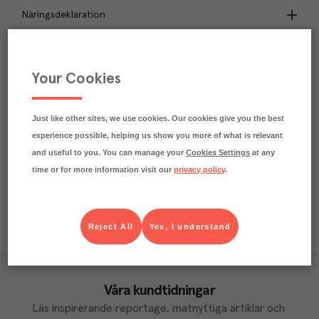
Näringsdeklaration
2
kg
Klimatavtryck
CO₂e/kg
Your Cookies
Varje kilo av varan påverkar klimatet motsvarande
utsläppen av 2 kg koldioxid.
Läs mer om hur vi beräknar klimatavtryck
Just like other sites, we use cookies. Our cookies give you the best
experience possible, helping us show you more of what is relevant
and useful to you. You can manage your
Cookies Settings
at any
time or for more information visit our
privacy policy
.
Reject All
Yes, I understand
Våra kundtidningar
Läs inspirerande reportage, matnyttiga artiklar och 