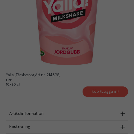
Yalla!
Färskvaror
Art.nr.
214395
FRP
10x20 cl
Köp (Logga in)
Artikelinformation
Beskrivning