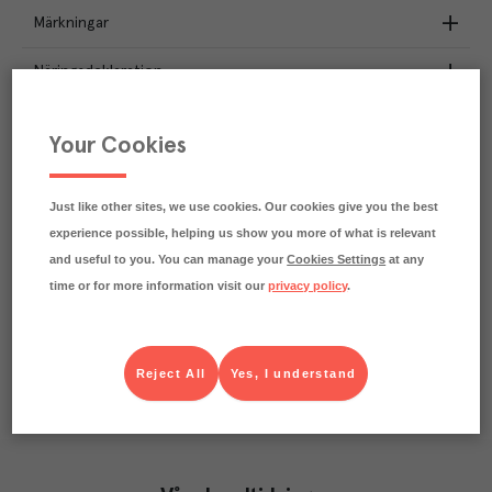
Märkningar
Näringsdeklaration
0.8
kg
Klimatavtryck
Your Cookies
CO₂e/kg
Varje kilo av varan påverkar klimatet motsvarande
utsläppen av 0.8 kg koldioxid.
Just like other sites, we use cookies. Our cookies give you the best
Läs mer om hur vi beräknar klimatavtryck
experience possible, helping us show you more of what is relevant
and useful to you. You can manage your
Cookies Settings
at any
time or for more information visit our
privacy policy
.
Reject All
Yes, I understand