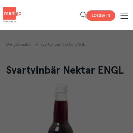
Menigo
LOGGA IN
Övriga smaker
Svartvinbär Nektar ENGL
Svartvinbär Nektar ENGL