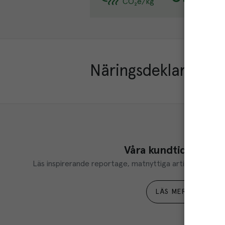
CO₂e/kg
Läs
Näringsdeklaration
Våra kundtidningar
Läs inspirerande reportage, matnyttiga artiklar och ta d
LÄS MER