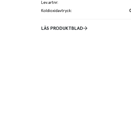
Lev.artnr
:
Koldioxidavtryck
:
LÄS PRODUKTBLAD
a. Ingen juice är mer populär – och det är inte
ukostfavorit gjord på 100 % frukt. Innehåller inga
m finns i juicen kommer från frukterna. Det är bara
d varit.
je kilo av varan påverkar klimatet motsvarande utsläppen av 0.7 kg