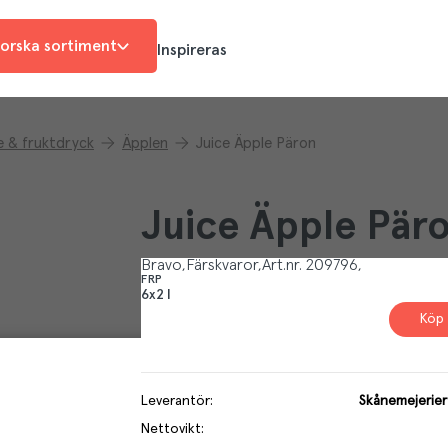
orska sortiment
Inspireras
e & fruktdryck
Äpplen
Juice Äpple Päron
Juice Äpple Pär
Bravo
Färskvaror
Art.nr.
209796
FRP
6x2 l
Köp 
Leverantör
:
Skånemejerier
Nettovikt
: