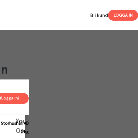
Bli kund
LOGGA IN
on
(Logga in)
Your
 Storhushåll AB
Cookies
12 kg