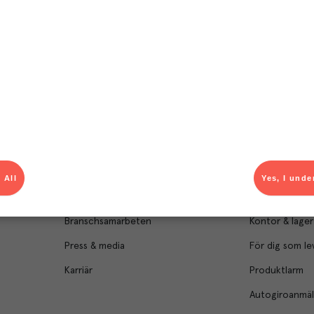
Om Menigo
Kontakt & s
Företagsfakta
Bli kund
Företagsledning
Kundservice
 All
Yes, I unde
Hållbarhet
Säljavdelning
Branschsamarbeten
Kontor & lager
Press & media
För dig som le
Karriär
Produktlarm
Autogiroanmä