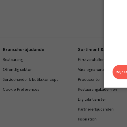
Branscherbjudande
Sortiment & tjänster
Restaurang
Färskvaruhallen
Offentlig sektor
Våra egna varumärken
Reject
Servicehandel & butikskoncept
Producenter
Cookie Preferences
Restaurangakademien
Digitala tjänster
Partnererbjudanden
Inspiration