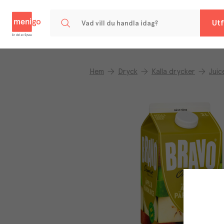
Menigo
Utf
Hem
Dryck
Kalla drycker
Juic