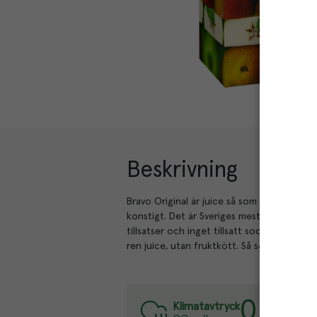
Beskrivning
Bravo Original är juice så som juice ska var
konstigt. Det är Sveriges mest klassiska fr
tillsatser och inget tillsatt socker, det so
ren juice, utan fruktkött. Så som Bravo allti
0.7
kg
Var
Klimatavtryck