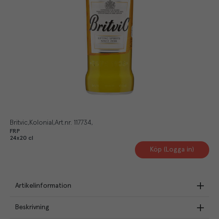
Britvic
Kolonial
Art.nr.
117734
FRP
24x20 cl
Köp (Logga in)
Artikelinformation
Beskrivning