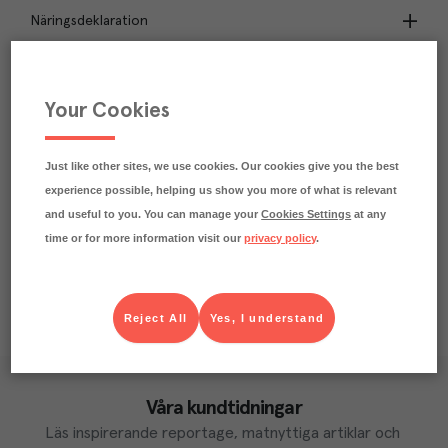
Näringsdeklaration
1
kg
Klimatavtryck
CO₂e/kg
Your Cookies
Varje kilo av varan påverkar klimatet motsvarande
utsläppen av 1 kg koldioxid.
Läs mer om hur vi beräknar klimatavtryck
Just like other sites, we use cookies. Our cookies give you the best
experience possible, helping us show you more of what is relevant
and useful to you. You can manage your
Cookies Settings
at any
time or for more information visit our
privacy policy
.
Reject All
Yes, I understand
Våra kundtidningar
Läs inspirerande reportage, matnyttiga artiklar och 