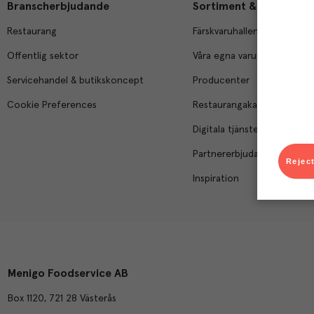
Branscherbjudande
Sortiment & tjänster
Restaurang
Färskvaruhallen
Offentlig sektor
Våra egna varumärken
Servicehandel & butikskoncept
Producenter
Cookie Preferences
Restaurangakademien
Digitala tjänster
Partnererbjudanden
Reject
Inspiration
Menigo Foodservice AB
Box 1120, 721 28 Västerås