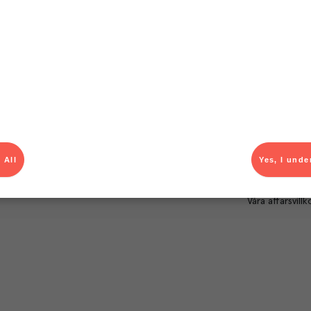
Om Menigo
Kontakt & s
Företagsfakta
Bli kund
Företagsledning
Kundservice
Hållbarhet
Säljavdelning
Branschsamarbeten
Kontor & lager
Press & media
För dig som le
Karriär
Produktlarm
 All
Yes, I unde
Autogiroanmä
Våra affärsvillk