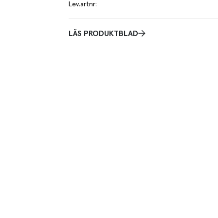
Lev.artnr
:
LÄS PRODUKTBLAD
na, handplockade apelsiner. I förpackningen finns