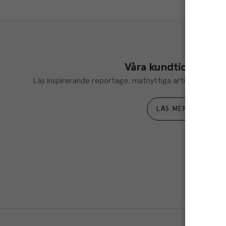
Våra kundtidningar
Läs inspirerande reportage, matnyttiga artiklar och ta d
LÄS MER