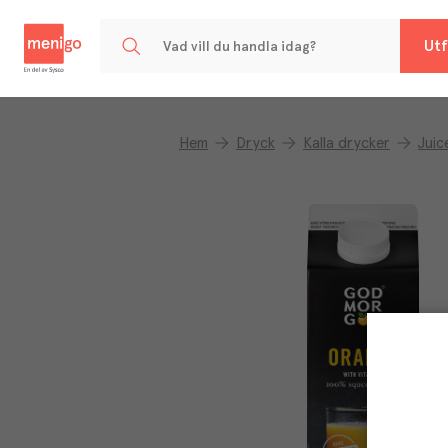
Menigo
Utf
Hem
Dryck
Kalla drycker
Juic