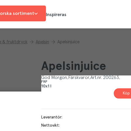
orska sortiment
Inspireras
e & fruktdryck
Apelsin
Apelsinjuice
Apelsinjuice
God Morgon
Färskvaror
Art.nr.
200263
FRP
10x1 l
Köp 
Leverantör
:
Nettovikt
: