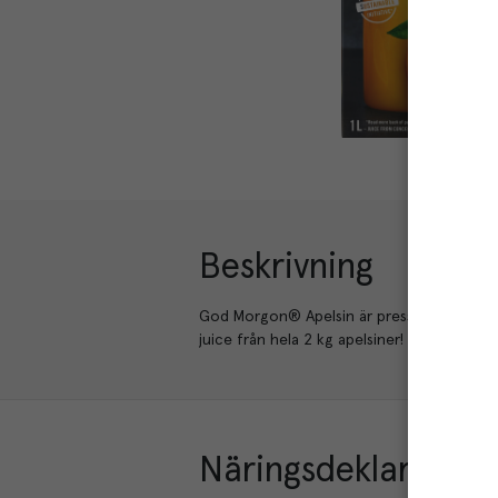
Beskrivning
God Morgon® Apelsin är pressad av solmog
juice från hela 2 kg apelsiner!
Näringsdeklaration