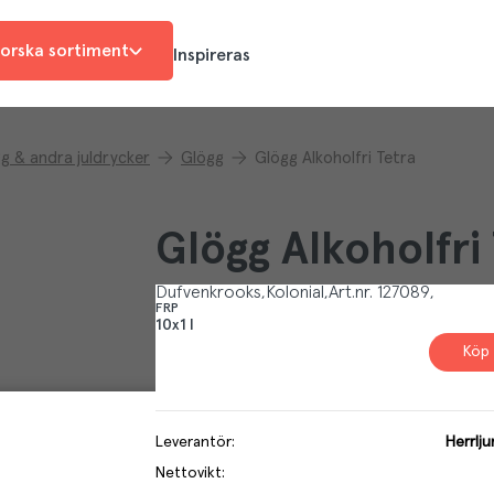
orska sortiment
Inspireras
g & andra juldrycker
Glögg
Glögg Alkoholfri Tetra
Glögg Alkoholfri
Dufvenkrooks
Kolonial
Art.nr.
127089
FRP
10x1 l
Köp 
Leverantör
:
Herrlj
Nettovikt
: