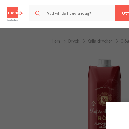
Menigo
Utf
Hem
Dryck
Kalla drycker
Glög