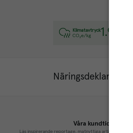
1.9
kg
Varj
Klimatavtryck
CO₂e/kg
Läs
Näringsdeklaration
Våra kundtidningar
Läs inspirerande reportage, matnyttiga artiklar och ta d