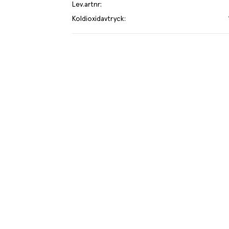
Lev.artnr
:
Koldioxidavtryck
:
lgänglig vissa tider på året