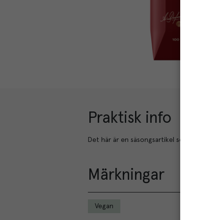
Praktisk info
Det här är en säsongsartikel som bara är til
Märkningar
Vegan