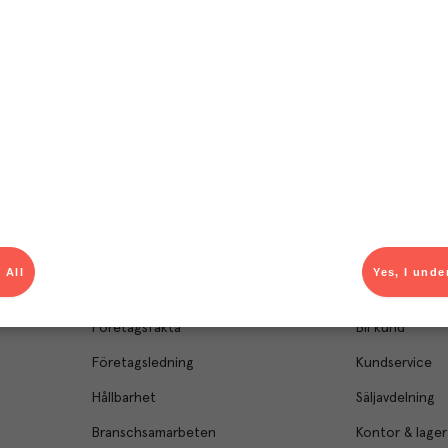
 All
Yes, I unde
Om Menigo
Kontakt & s
Företagsfakta
Bli kund
Företagsledning
Kundservice
Hållbarhet
Säljavdelning
Branschsamarbeten
Kontor & lager