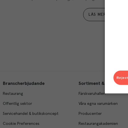
LÄS MER
Reject
Branscherbjudande
Sortiment & tjänster
Restaurang
Färskvaruhallen
Offentlig sektor
Våra egna varumärken
Servicehandel & butikskoncept
Producenter
Cookie Preferences
Restaurangakademien