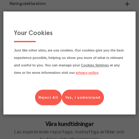
Näringsdeklaration
0.6
kg
Klimatavtryck
CO₂e/kg
Your Cookies
Varje kilo av varan påverkar klimatet motsvarande
utsläppen av 0.6 kg koldioxid.
Läs mer om hur vi beräknar klimatavtryck
Just like other sites, we use cookies. Our cookies give you the best
experience possible, helping us show you more of what is relevant
and useful to you. You can manage your
Cookies Settings
at any
time or for more information visit our
privacy policy
.
Reject All
Yes, I understand
Våra kundtidningar
Läs inspirerande reportage, matnyttiga artiklar och 