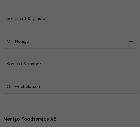
Sortiment & tjänster
Om Menigo
Kontakt & support
Om webbplatsen
Menigo Foodservice AB
Box 1120, 721 28 Västerås