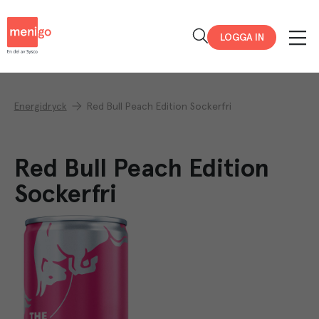
Menigo
LOGGA IN
Energidryck
Red Bull Peach Edition Sockerfri
Red Bull Peach Edition
Sockerfri