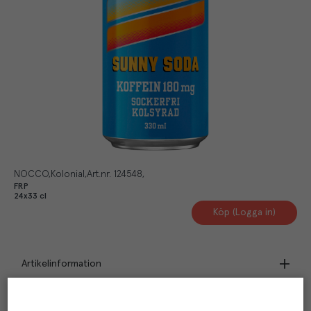
NOCCO
Kolonial
Art.nr.
124548
FRP
24x33 cl
Köp (Logga in)
Artikelinformation
Beskrivning