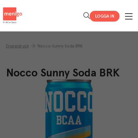
Menigo
LOGGA IN
Energidryck
Nocco Sunny Soda BRK
Nocco Sunny Soda BRK