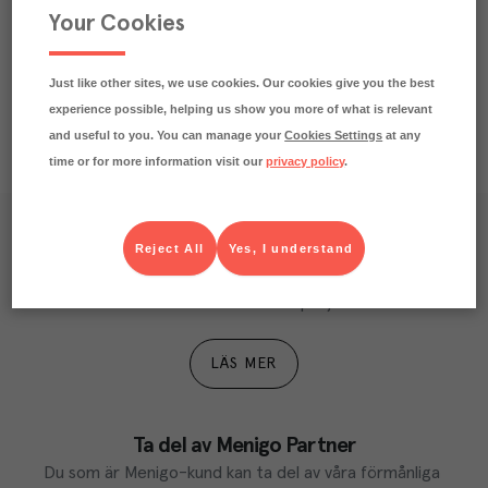
Your Cookies
Näringsdeklaration
Just like other sites, we use cookies. Our cookies give you the best
experience possible, helping us show you more of what is relevant
and useful to you. You can manage your
Cookies Settings
at any
time or for more information visit our
privacy policy
.
Våra kundtidningar
Reject All
Yes, I understand
Läs inspirerande reportage, matnyttiga artiklar och 
ta del av aktuella kampanjer.
LÄS MER
Ta del av Menigo Partner
Du som är Menigo-kund kan ta del av våra förmånliga 