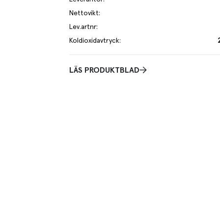
Nettovikt
:
Lev.artnr
:
Koldioxidavtryck
:
LÄS PRODUKTBLAD
je kilo av varan påverkar klimatet motsvarande utsläppen av 2.9 kg
 mer om hur vi beräknar klimatavtryck