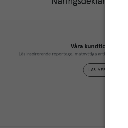
Näringsdeklaration
Våra kundtidningar
Läs inspirerande reportage, matnyttiga artiklar och ta d
LÄS MER