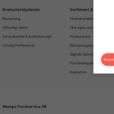
Branscherbjudande
Sortiment & tjänster
Restaurang
Färskvaruhallen
Offentlig sektor
Våra egna varumärken
Servicehandel & butikskoncept
Producenter
Cookie Preferences
Restaurangakademien
Digitala tjänster
Reject
Partnererbjudanden
Inspiration
Menigo Foodservice AB