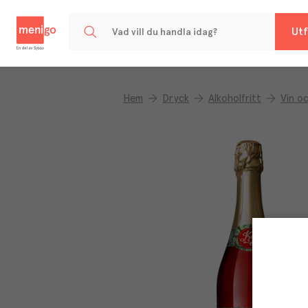
Menigo
Utf
Hem
Dryck
Alkoholfritt
Vin o