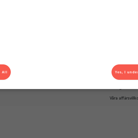
Om Menigo
Kontakt & s
Företagsfakta
Bli kund
Företagsledning
Kundservice
Hållbarhet
Säljavdelning
Branschsamarbeten
Kontor & lager
Press & media
För dig som le
 All
Yes, I unde
Karriär
Produktlarm
Autogiroanmä
Våra affärsvillk