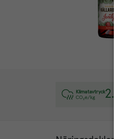
2.9
kg
Var
Klimatavtryck
CO₂e/kg
Läs