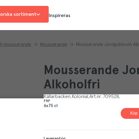
orska sortiment
Inspireras
ch mousserande
Mousserande
Mousserande Jordgubbsvin Alk
Mousserande Jo
Alkoholfri
Källarbacken
Kolonial
Art.nr.
709528
FRP
6x75 cl
Köp 
Leverantör
: