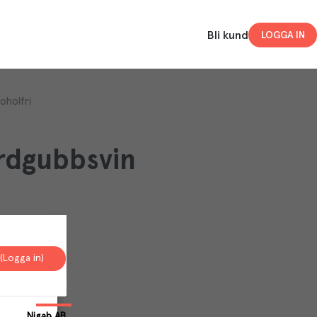
Bli kund
LOGGA IN
oholfri
rdgubbsvin
(Logga in)
Your
Cookies
Nigab AB