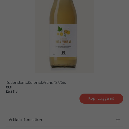
Rudenstams
Kolonial
Art.nr.
127756
FRP
12x63 cl
Köp (Logga in)
Artikelinformation