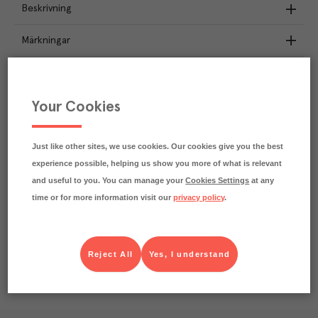
Beskrivning
Märkningar
Näringsdeklaration
Your Cookies
2.6
kg
Klimatavtryck
CO₂e/kg
Varje kilo av varan påverkar klimatet motsvarande
Just like other sites, we use cookies. Our cookies give you the best
utsläppen av 2.6 kg koldioxid.
experience possible, helping us show you more of what is relevant
Läs mer om hur vi beräknar klimatavtryck
and useful to you. You can manage your
Cookies Settings
at any
time or for more information visit our
privacy policy
.
Reject All
Yes, I understand