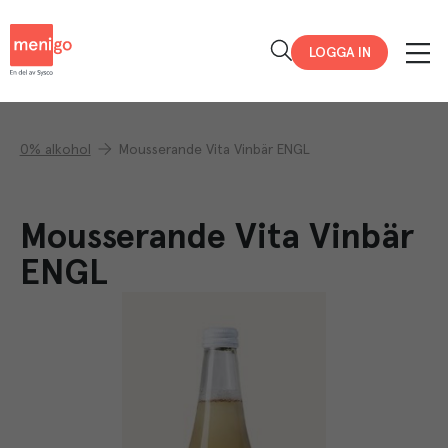
Menigo
LOGGA IN
0% alkohol
Mousserande Vita Vinbär ENGL
Mousserande Vita Vinbär
ENGL