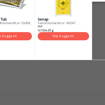
 Tub
Senap
Kolonial
Art.nr.
126816
Felix
Kolonial
Art.nr.
116047
FRP
1x126x25 g
p (Logga in)
Köp (Logga in)