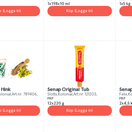
1x198x10 ml
1x5 kg
p (Logga in)
Köp (Logga in)
 Hink
Senap Original Tub
Sena
lonial
Art.nr.
789406
Slotts
Kolonial
Art.nr.
121203
Felix
Ko
FRP
FRP
12x220 g
2x4,5 
p (Logga in)
Köp (Logga in)