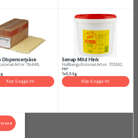
your
Cookies
Settings
at
any
time
or
for
 Dispenserpåse
Senap Mild Hink
more
Kolonial
Art.nr.
116448
Hultbergs
Kolonial
Art.nr.
705242
FRP
information
kg
1x5,5 kg
visit
Köp (Logga in)
Köp (Logga in)
our
privacy
policy
.
rstand