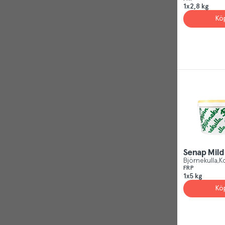
1x2,8 kg
Kö
Senap Mild
Björnekulla
Ko
FRP
1x5 kg
Kö