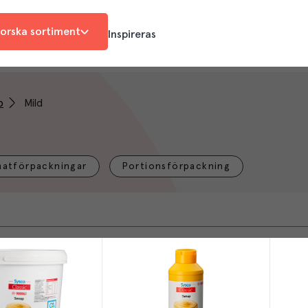
orska sortiment
Inspireras
p
Mild
matförpackningar
Portionsförpackning