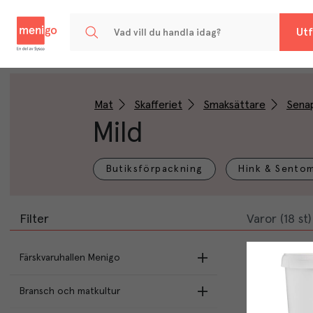
Menigo
Utf
Mat
Skafferiet
Smaksättare
Sena
Mild
Butiksförpackning
Hink & Sento
Filter
Varor (18 st)
Färskvaruhallen Menigo
Bransch och matkultur
Utvalt & Nära