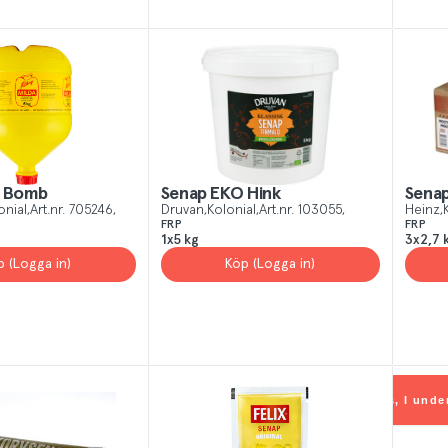
d Bomb
Senap EKO Hink
Senap
onial
Art.nr.
705246
Druvan
Kolonial
Art.nr.
103055
Heinz
FRP
FRP
1x5 kg
3x2,7 
p (Logga in)
Köp (Logga in)
 All
Yes, I unde