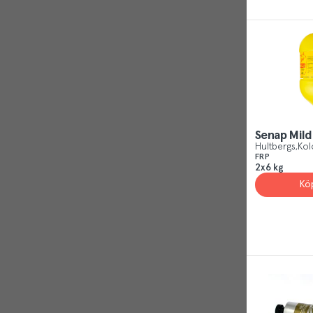
Senap Mil
Hultbergs
Kol
FRP
2x6 kg
Kö
Reject