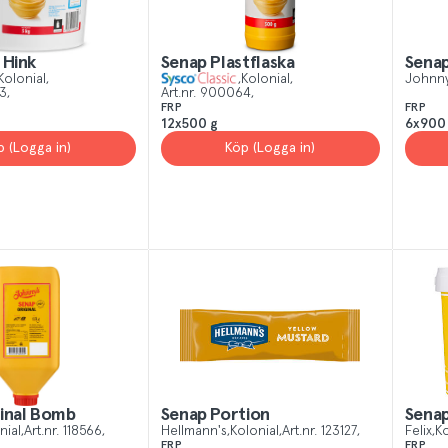
 Hink
Senap Plastflaska
Senap
Kolonial
Kolonial
Johnn
3
Art.nr.
900064
FRP
FRP
12x500 g
6x900
p (Logga in)
Köp (Logga in)
ginal Bomb
Senap Portion
Senap
nial
Art.nr.
118566
Hellmann's
Kolonial
Art.nr.
123127
Felix
Ko
FRP
FRP