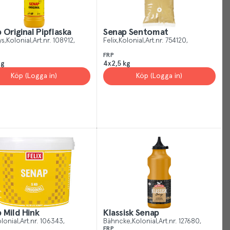
 Original Pipflaska
Senap Sentomat
ys
Kolonial
Art.nr.
108912
Felix
Kolonial
Art.nr.
754120
Your
FRP
Cookies
 g
4x2,5 kg
Köp (Logga in)
Köp (Logga in)
Just
like
other
sites,
we
use
cookies.
Our
cookies
give
you
 Mild Hink
Klassisk Senap
lonial
Art.nr.
106343
Bähncke
Kolonial
Art.nr.
127680
the
FRP