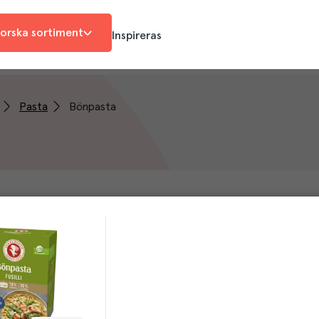
orska sortiment
Inspireras
Pasta
Bönpasta