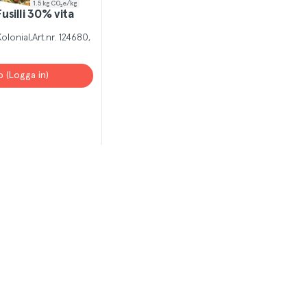
1.5
kg CO₂e/kg
usilli 30% vita
Kolonial
Art.nr.
124680
p (Logga in)
T