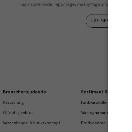
Läs inspirerande reportage, matnyttiga artiklar och ta d
LÄS MER
Branscherbjudande
Sortiment & tjänster
Restaurang
Färskvaruhallen
Offentlig sektor
Våra egna varumärken
Servicehandel & butikskoncept
Producenter