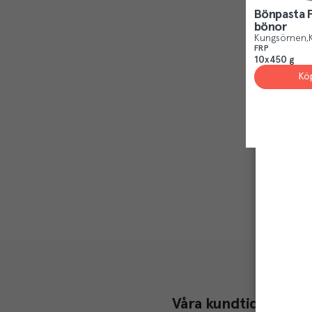
Bönpasta F
bönor
Kungsörnen
FRP
10x450 g
Kö
Våra kundtidningar