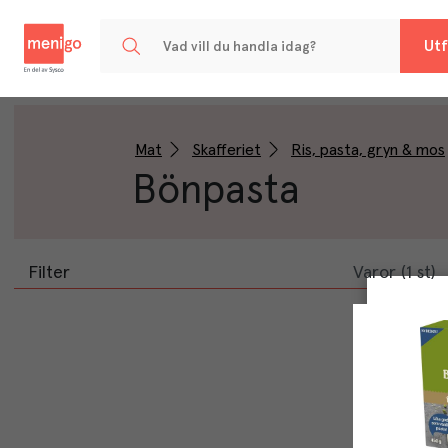
Menigo
Utf
Mat
Skafferiet
Ris, pasta, gryn & mos
Bönpasta
Filter
Varor (1 st)