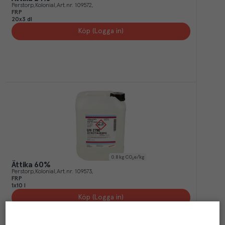
Perstorp
Kolonial
Art.nr.
109572
FRP
20x3 dl
Köp (Logga in)
0.8
kg CO₂e/kg
Ättika 60%
Perstorp
Kolonial
Art.nr.
109573
FRP
1x10 l
Köp (Logga in)