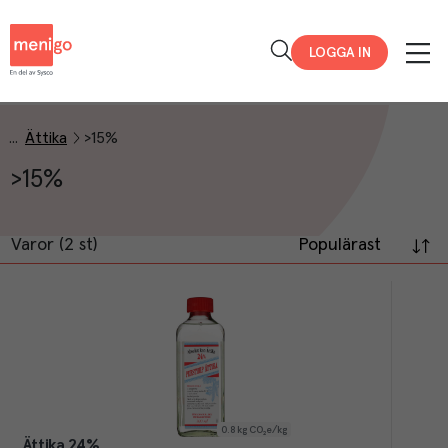
Menigo
LOGGA IN
Ättika
>15%
>15%
Varor (2 st)
Populärast
0.8
kg CO₂e/kg
Ättika 24%