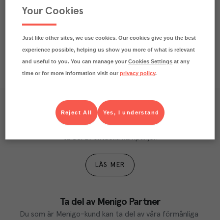
Your Cookies
Just like other sites, we use cookies. Our cookies give you the best
experience possible, helping us show you more of what is relevant
and useful to you. You can manage your
Cookies Settings
at any
time or for more information visit our
privacy policy
.
Våra kundtidningar
Reject All
Yes, I understand
Läs inspirerande reportage, matnyttiga artiklar och 
ta del av aktuella kampanjer.
LÄS MER
Ta del av Menigo Partner
Du som är Menigo-kund kan ta del av våra förmånliga 