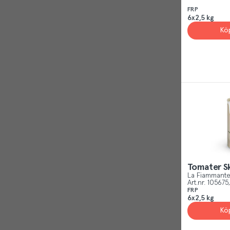
FRP
6x2,5 kg
Kö
Tomater S
La Fiammant
Art.nr.
105675
FRP
6x2,5 kg
Kö