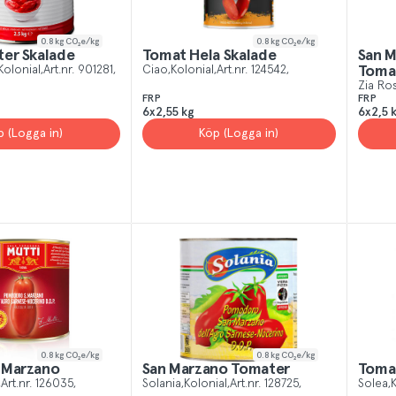
0.8
kg CO₂e/kg
0.8
kg CO₂e/kg
ter Skalade
Tomat Hela Skalade
San M
Kolonial
Art.nr.
901281
Ciao
Kolonial
Art.nr.
124542
Toma
Zia Ro
FRP
FRP
6x2,55 kg
6x2,5 
p (Logga in)
Köp (Logga in)
0.8
kg CO₂e/kg
0.8
kg CO₂e/kg
 Marzano
San Marzano Tomater
Tomat
Art.nr.
126035
Solania
Kolonial
Art.nr.
128725
Solea
K