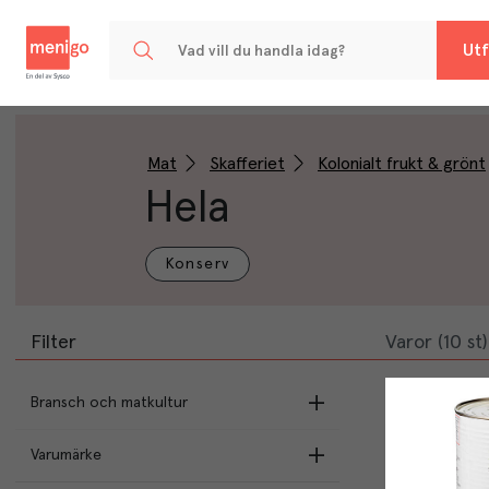
Menigo
Utf
Mat
Skafferiet
Kolonialt frukt & grönt
Hela
Konserv
Filter
Varor (10 st)
Bransch och matkultur
Varumärke
Italien