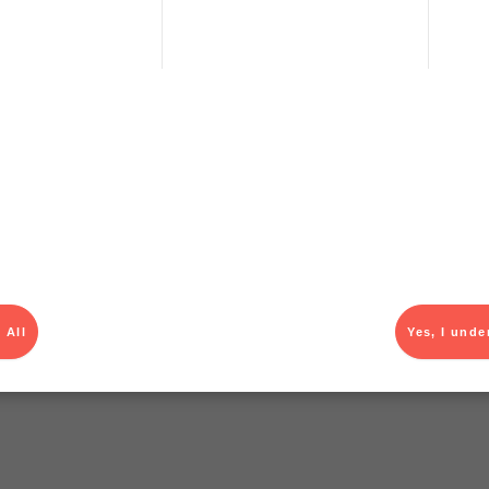
T
 All
Yes, I unde
el av aktuella kampanjer.
Du som är Menigo-kun