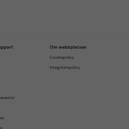
upport
Om webbplatsen
Cookiepolicy
Integritetspolicy
verantör
lan
or