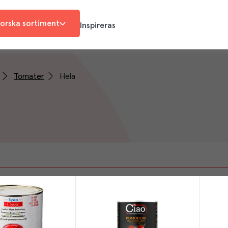
orska sortiment
Inspireras
Tomater
Hela