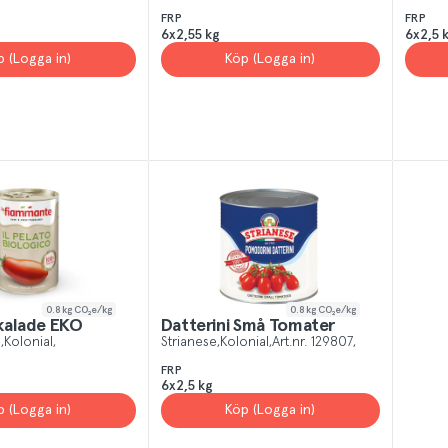
FRP
FRP
6x2,55 kg
6x2,5 
p (Logga in)
Köp (Logga in)
0.8
kg CO₂e/kg
0.8
kg CO₂e/kg
kalade EKO
Datterini Små Tomater
e
Kolonial
Strianese
Kolonial
Art.nr.
129807
FRP
6x2,5 kg
p (Logga in)
Köp (Logga in)