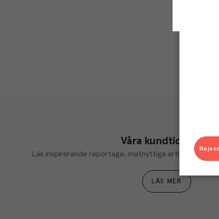
Våra kundtidningar
Reject
Läs inspirerande reportage, matnyttiga artiklar och ta d
LÄS MER