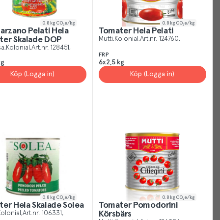
Cookies
0.8
kg CO₂e/kg
0.8
kg CO₂e/kg
arzano Pelati Hela
Tomater Hela Pelati
Just
ter Skalade DOP
Mutti
Kolonial
Art.nr.
124760
like
sa
Kolonial
Art.nr.
128451
FRP
other
kg
6x2,5 kg
sites,
Köp (Logga in)
Köp (Logga in)
we
use
cookies.
Our
cookies
give
you
the
best
experience
0.8
kg CO₂e/kg
0.8
kg CO₂e/kg
possible,
er Hela Skalade Solea
Tomater Pomodorini
helping
olonial
Art.nr.
106331
Körsbärs