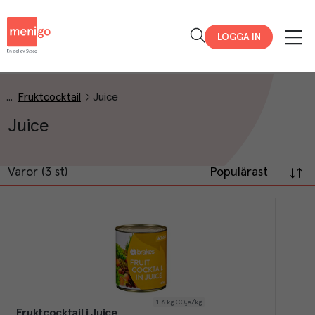
Menigo
LOGGA IN
Fruktcocktail
Juice
Juice
Varor (3 st)
Populärast
1.6
kg CO₂e/kg
Fruktcocktail i Juice