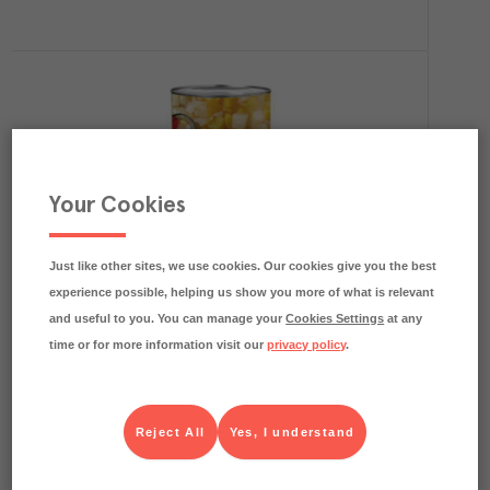
Your Cookies
1.7
kg CO₂e/kg
Fruktcocktail
Pedros
Kolonial
Art.nr.
129844
FRP
Just like other sites, we use cookies. Our cookies give you the best
6x3 kg
experience possible, helping us show you more of what is relevant
Köp (Logga in)
and useful to you. You can manage your
Cookies Settings
at any
time or for more information visit our
privacy policy
.
Reject All
Yes, I understand