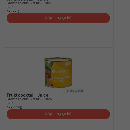
Brakes
Kolonial
Art.nr.
900563
FRP
6x822 g
Köp (Logga in)
1.6
kg CO₂e/kg
Fruktcocktail i Juice
Brakes
Kolonial
Art.nr.
900566
FRP
6x2,65 kg
Köp (Logga in)