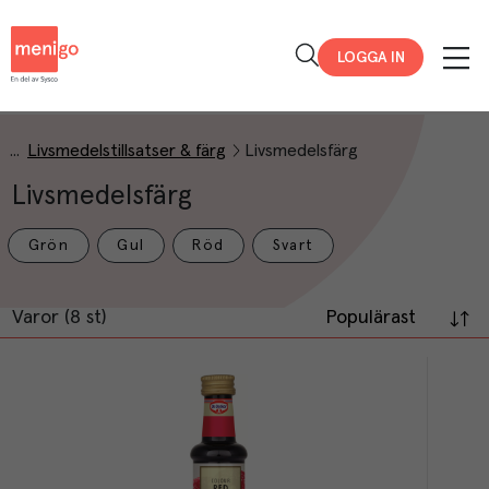
Menigo
LOGGA IN
Livsmedelstillsatser & färg
Livsmedelsfärg
Livsmedelsfärg
Grön
Gul
Röd
Svart
Varor (8 st)
Populärast