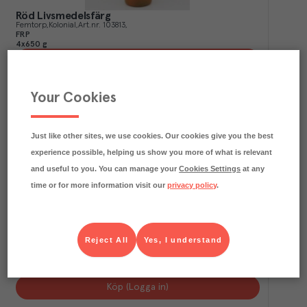
Röd Livsmedelsfärg
Femtorp
Kolonial
Art.nr.
103813
FRP
4x650 g
Köp (Logga in)
Your Cookies
Just like other sites, we use cookies. Our cookies give you the best
experience possible, helping us show you more of what is relevant
and useful to you. You can manage your
Cookies Settings
at any
time or for more information visit our
privacy policy
.
Reject All
Yes, I understand
Grön Livsmedelsfärg
Femtorp
Kolonial
Art.nr.
103815
FRP
4x650 g
Köp (Logga in)