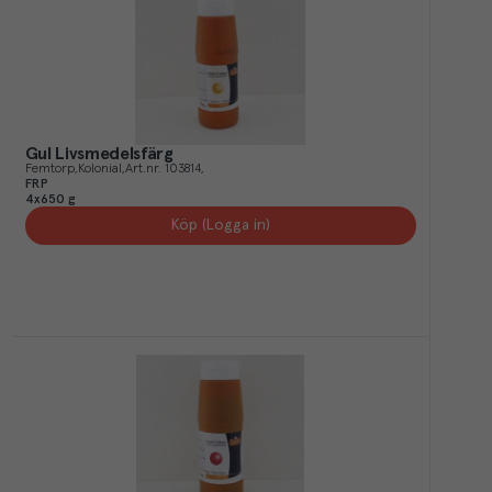
Gul Livsmedelsfärg
Femtorp
Kolonial
Art.nr.
103814
FRP
4x650 g
Köp (Logga in)