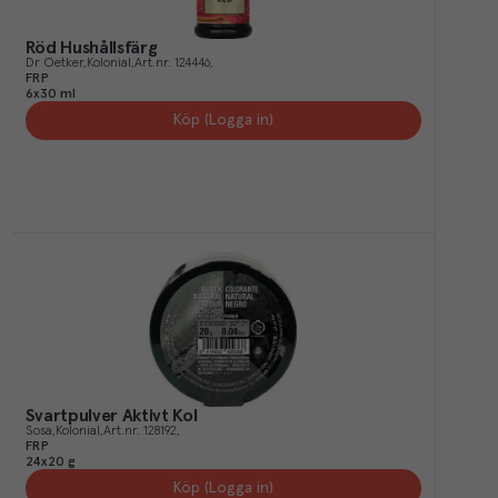
Röd Hushållsfärg
Dr Oetker
Kolonial
Art.nr.
124446
FRP
6x30 ml
Köp (Logga in)
Svartpulver Aktivt Kol
Sosa
Kolonial
Art.nr.
128192
FRP
24x20 g
Köp (Logga in)