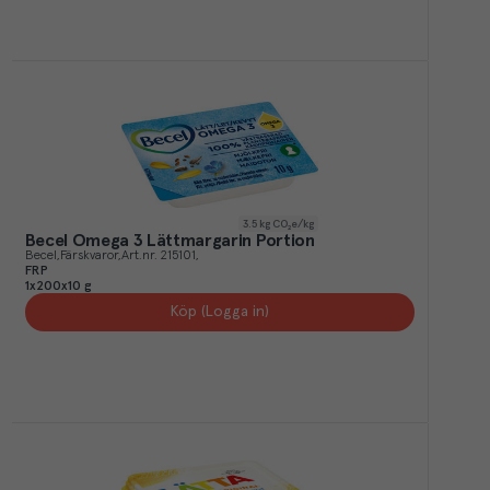
3.5
kg CO₂e/kg
Becel Omega 3 Lättmargarin Portion
Becel
Färskvaror
Art.nr.
215101
FRP
1x200x10 g
Köp (Logga in)