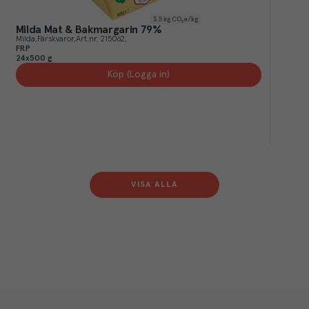
3.5
kg CO₂e/kg
Milda Mat & Bakmargarin 79%
Milda
Färskvaror
Art.nr.
215062
FRP
24x500 g
Köp (Logga in)
VISA ALLA