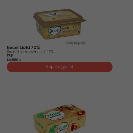
3.5
kg CO₂e/kg
Becel Gold 70%
Becel
Färskvaror
Art.nr.
214472
FRP
12x550 g
Köp (Logga in)