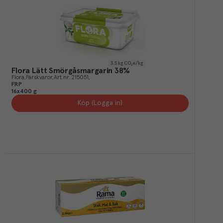
3.5
kg CO₂e/kg
Flora Lätt Smörgåsmargarin 38%
Flora
Färskvaror
Art.nr.
215051
FRP
16x400 g
Köp (Logga in)