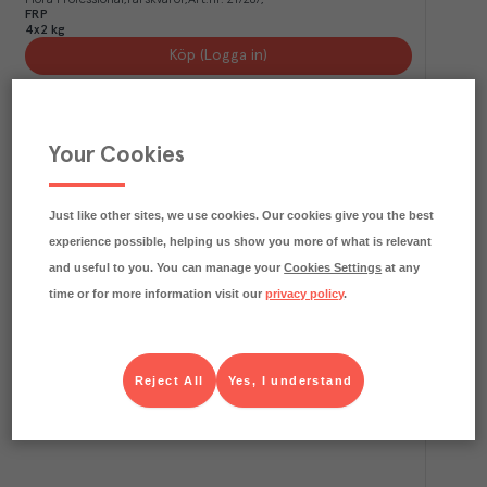
FRP
4x2 kg
Köp (Logga in)
Your Cookies
Just like other sites, we use cookies. Our cookies give you the best
experience possible, helping us show you more of what is relevant
and useful to you. You can manage your
Cookies Settings
at any
time or for more information visit our
privacy policy
.
4.9
kg CO₂e/kg
Kokosfett 100%
Cocos
Färskvaror
Art.nr.
212744
FRP
Reject All
Yes, I understand
20x500 g
Köp (Logga in)