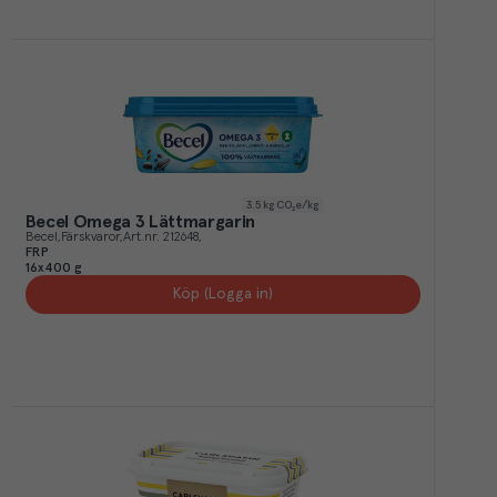
3.5
kg CO₂e/kg
Becel Omega 3 Lättmargarin
Becel
Färskvaror
Art.nr.
212648
FRP
16x400 g
Köp (Logga in)