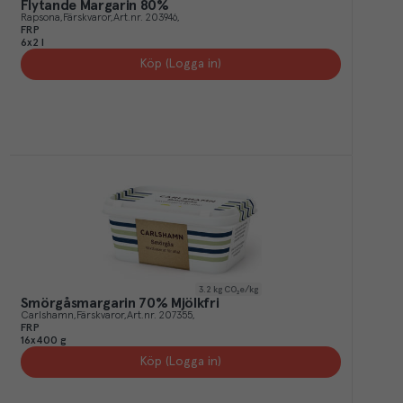
Flytande Margarin 80%
Rapsona
Färskvaror
Art.nr.
203946
FRP
6x2 l
Köp (Logga in)
3.2
kg CO₂e/kg
Smörgåsmargarin 70% Mjölkfri
Carlshamn
Färskvaror
Art.nr.
207355
FRP
16x400 g
Köp (Logga in)