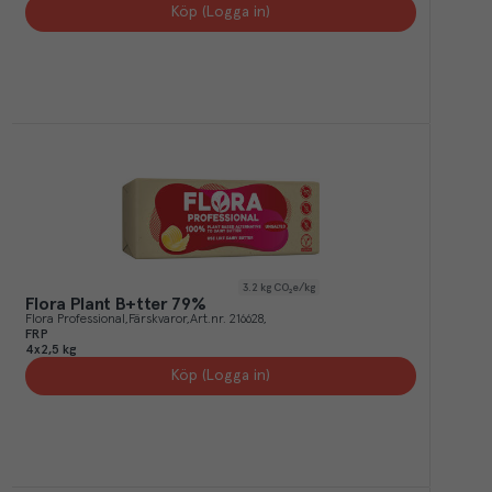
Köp (Logga in)
3.2
kg CO₂e/kg
Flora Plant B+tter 79%
Flora Professional
Färskvaror
Art.nr.
216628
FRP
4x2,5 kg
Köp (Logga in)