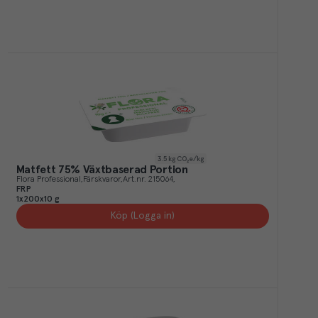
3.5
kg CO₂e/kg
Matfett 75% Växtbaserad Portion
Flora Professional
Färskvaror
Art.nr.
215064
FRP
1x200x10 g
Köp (Logga in)