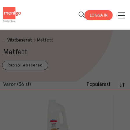
Menigo
LOGGA IN
Växtbaserat
Matfett
Matfett
Rapsoljebaserad
Varor (36 st)
Populärast