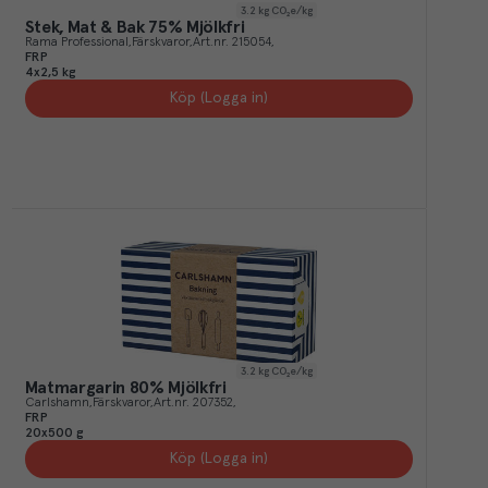
3.2
kg CO₂e/kg
Stek, Mat & Bak 75% Mjölkfri
Rama Professional
Färskvaror
Art.nr.
215054
FRP
4x2,5 kg
Köp (Logga in)
3.2
kg CO₂e/kg
Matmargarin 80% Mjölkfri
Carlshamn
Färskvaror
Art.nr.
207352
FRP
20x500 g
Köp (Logga in)