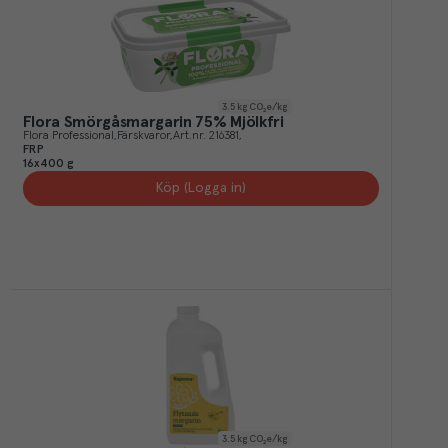
3.5
kg CO₂e/kg
Flora Smörgåsmargarin 75% Mjölkfri
Flora Professional
Färskvaror
Art.nr.
216381
FRP
16x400 g
Köp (Logga in)
3.5
kg CO₂e/kg