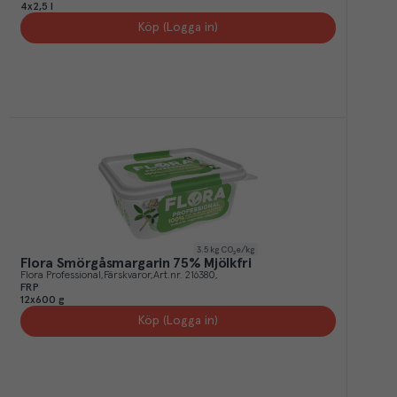
4x2,5 l
Köp (Logga in)
3.5
kg CO₂e/kg
Flora Smörgåsmargarin 75% Mjölkfri
Flora Professional
Färskvaror
Art.nr.
216380
FRP
12x600 g
Köp (Logga in)