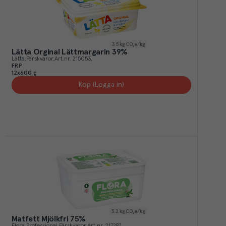
3.5
kg CO₂e/kg
Lätta Orginal Lättmargarin 39%
Lätta
Färskvaror
Art.nr.
215053
FRP
12x600 g
Köp (Logga in)
3.2
kg CO₂e/kg
Matfett Mjölkfri 75%
Flora Professional
Färskvaror
Art.nr.
217287