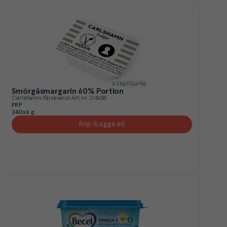
3.2
kg CO₂e/kg
Smörgåsmargarin 60% Portion
Carlshamn
Färskvaror
Art.nr.
214658
FRP
240x6 g
Köp (Logga in)