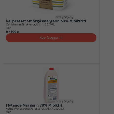
3.2
kg CO₂e/kg
Kallpressat Smörgåsmargarin 60% Mjölkfritt
Carlshamn
Färskvaror
Art.nr.
204982
FRP
16x400 g
Köp (Logga in)
3.2
kg CO₂e/kg
Flytande Margarin 78% Mjölkfri
Rama Professional
Färskvaror
Art.nr.
215050
FRP