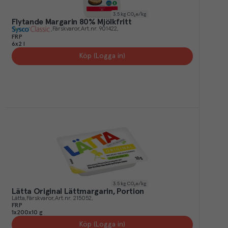
3.5
kg CO₂e/kg
Flytande Margarin 80% Mjölkfritt
Färskvaror
Art.nr.
901422
FRP
6x2 l
Köp (Logga in)
3.5
kg CO₂e/kg
Lätta Original Lättmargarin, Portion
Lätta
Färskvaror
Art.nr.
215052
FRP
1x200x10 g
Köp (Logga in)