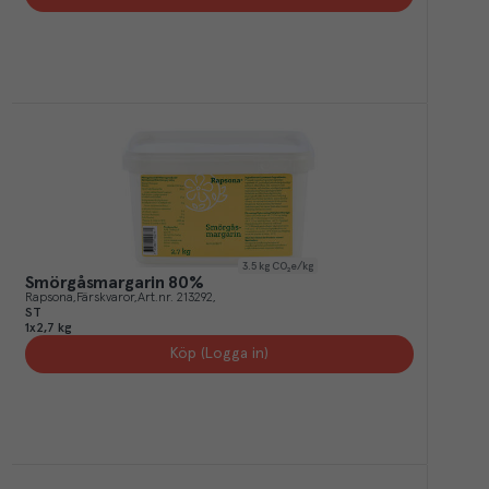
3.5
kg CO₂e/kg
Smörgåsmargarin 80%
Rapsona
Färskvaror
Art.nr.
213292
ST
1x2,7 kg
Köp (Logga in)