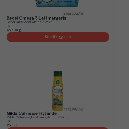
3.5
kg CO₂e/kg
Becel Omega 3 Lättmargarin
Becel
Färskvaror
Art.nr.
212649
FRP
12x600 g
Köp (Logga in)
3.2
kg CO₂e/kg
Milda Culinesse Flytande
Milda Culinesse
Färskvaror
Art.nr.
212655
FRP
12x5 dl