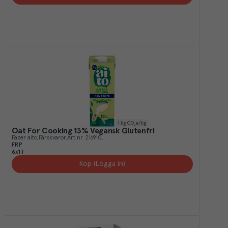
1
kg CO₂e/kg
Oat For Cooking 13% Vegansk Glutenfri
Fazer aito
Färskvaror
Art.nr.
216910
FRP
6x1 l
Köp (Logga in)