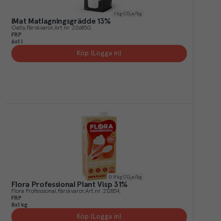
1
kg CO₂e/kg
iMat Matlagningsgrädde 13%
Oatly
Färskvaror
Art.nr.
206850
FRP
6x1 l
Köp (Logga in)
0.9
kg CO₂e/kg
Flora Professional Plant Visp 31%
Flora Professional
Färskvaror
Art.nr.
212854
FRP
8x1 kg
Köp (Logga in)