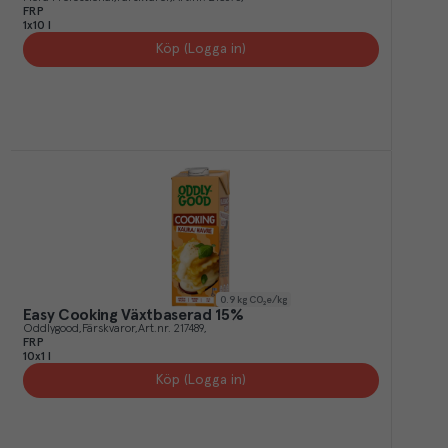
FRP
1x10 l
Köp (Logga in)
0.9
kg CO₂e/kg
Easy Cooking Växtbaserad 15%
Oddlygood
Färskvaror
Art.nr.
217489
FRP
10x1 l
Köp (Logga in)