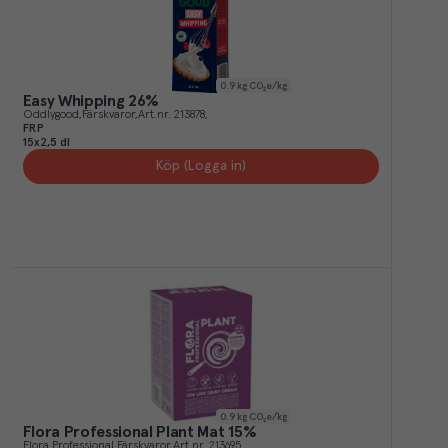
0.9
kg CO₂e/kg
Easy Whipping 26%
Oddlygood
Färskvaror
Art.nr.
213878
FRP
15x2,5 dl
Köp (Logga in)
0.9
kg CO₂e/kg
Flora Professional Plant Mat 15%
Flora Professional
Färskvaror
Art.nr.
213695