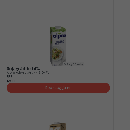
0.9
kg CO₂e/kg
Sojagrädde 14%
Alpro
Kolonial
Art.nr.
210491
FRP
12x1 l
Köp (Logga in)