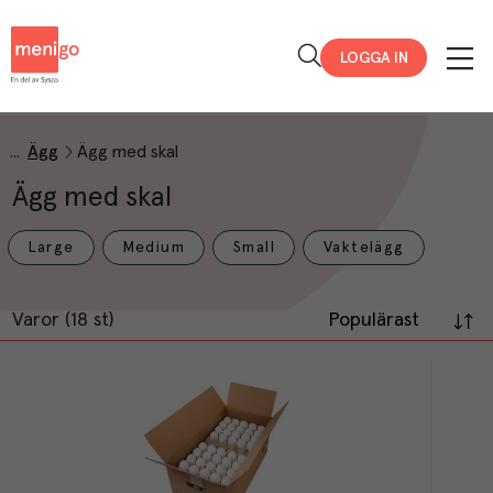
Menigo
LOGGA IN
Ägg
Ägg med skal
Ägg med skal
Large
Medium
Small
Vaktelägg
Varor (18 st)
Populärast