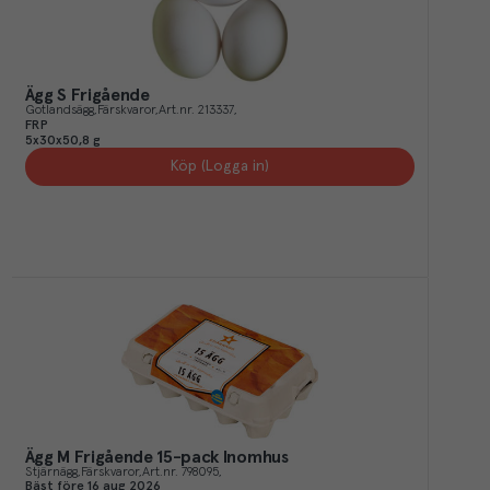
Ägg S Frigående
Gotlandsägg
Färskvaror
Art.nr.
213337
FRP
5x30x50,8 g
Köp (Logga in)
Ägg M Frigående 15-pack Inomhus
Stjärnägg
Färskvaror
Art.nr.
798095
Bäst före
16 aug 2026