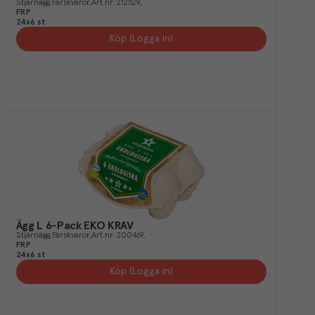
Stjärnägg
Färskvaror
Art.nr.
212529
FRP
24x6 st
Köp (Logga in)
Ägg L 6-Pack EKO KRAV
Stjärnägg
Färskvaror
Art.nr.
200469
FRP
24x6 st
Köp (Logga in)