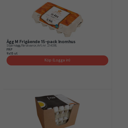
Ägg M Frigående 15-pack Inomhus
Stjärnägg
Färskvaror
Art.nr.
214318
FRP
9x15 st
Köp (Logga in)