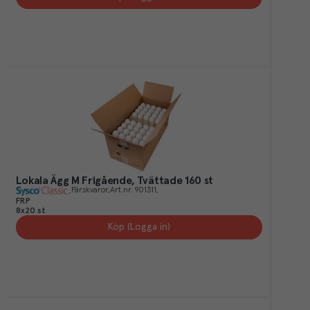
Lokala Ägg M Frigående, Tvättade 160 st
Färskvaror
Art.nr.
901311
FRP
8x20 st
Köp (Logga in)