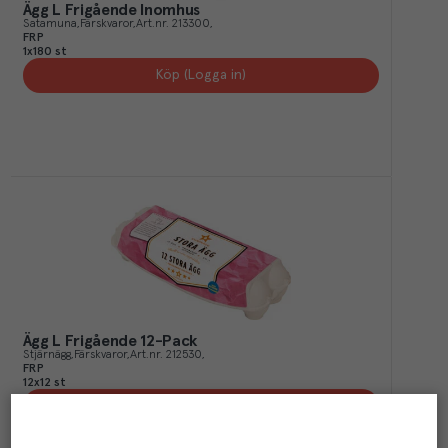
Ägg L Frigående Inomhus
Satamuna
Färskvaror
Art.nr.
213300
FRP
1x180 st
Köp (Logga in)
Ägg L Frigående 12-Pack
Stjärnägg
Färskvaror
Art.nr.
212530
FRP
12x12 st
Köp (Logga in)