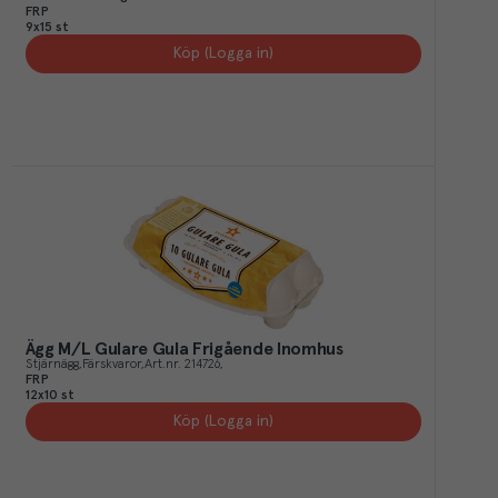
FRP
9x15 st
Köp (Logga in)
Ägg M/L Gulare Gula Frigående Inomhus
Stjärnägg
Färskvaror
Art.nr.
214726
FRP
12x10 st
Köp (Logga in)