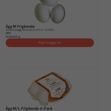
Ägg M Frigående
Gotlandsägg
Färskvaror
Art.nr.
213334
FRP
5x30x60 g
Köp (Logga in)
Ägg M/L Frigående 6-Pack