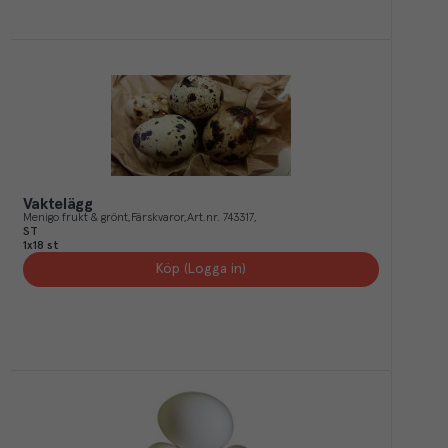
Vaktelägg
Menigo frukt & grönt
Färskvaror
Art.nr.
743317
ST
1x18 st
Köp (Logga in)