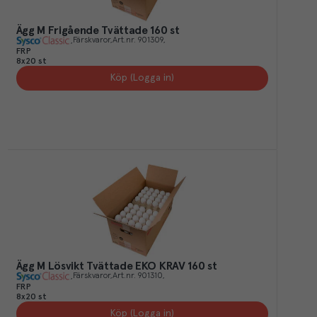
Ägg M Frigående Tvättade 160 st
Färskvaror
Art.nr.
901309
FRP
8x20 st
Köp (Logga in)
Ägg M Lösvikt Tvättade EKO KRAV 160 st
Färskvaror
Art.nr.
901310
FRP
8x20 st
Köp (Logga in)