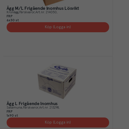
Ägg M/L Frigående Inomhus Lösvikt
Kronägg
Färskvaror
Art.nr.
214050
FRP
6x30 st
Köp (Logga in)
Ägg L Frigående Inomhus
Satamuna
Färskvaror
Art.nr.
213298
FRP
1x90 st
Köp (Logga in)