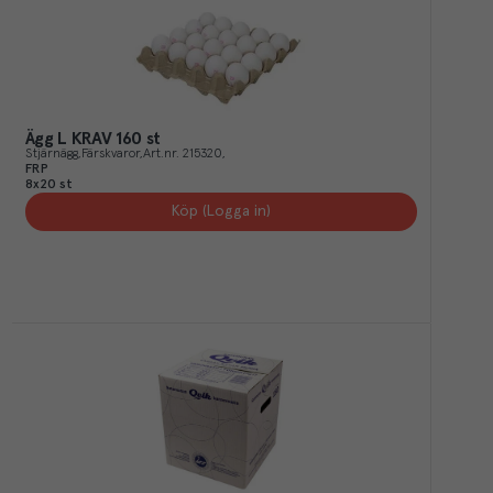
Ägg L KRAV 160 st
Stjärnägg
Färskvaror
Art.nr.
215320
FRP
8x20 st
Köp (Logga in)