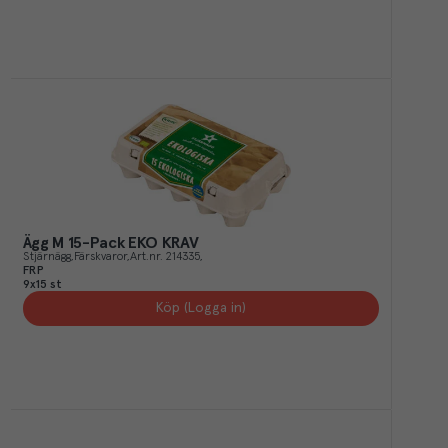
Ägg M 15-Pack EKO KRAV
Stjärnägg
Färskvaror
Art.nr.
214335
FRP
9x15 st
Köp (Logga in)