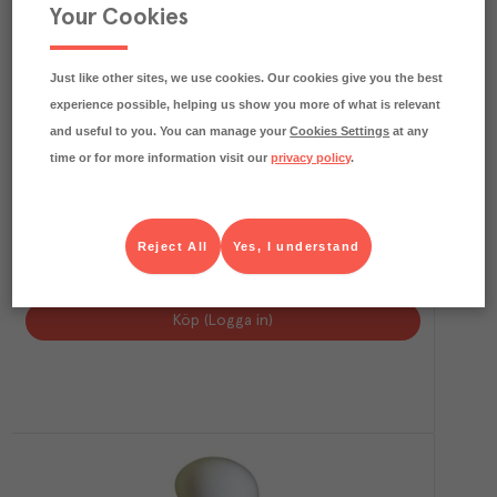
Your Cookies
Just like other sites, we use cookies. Our cookies give you the best
experience possible, helping us show you more of what is relevant
and useful to you. You can manage your
Cookies Settings
at any
time or for more information visit our
privacy policy
.
Ägg 12-Pack M/L KRAV
Reject All
Yes, I understand
Stjärnägg
Färskvaror
Art.nr.
211873
FRP
12x12 st
Köp (Logga in)