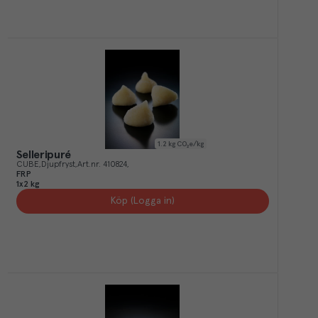
1.2
kg CO₂e/kg
Selleripuré
CUBE
Djupfryst
Art.nr.
410824
FRP
1x2 kg
Köp (Logga in)