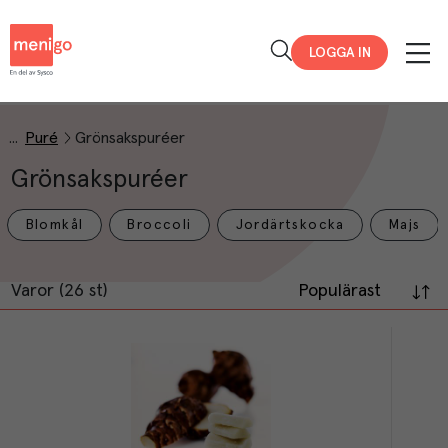
Menigo
LOGGA IN
Puré
Grönsakspuréer
Grönsakspuréer
Blomkål
Broccoli
Jordärtskocka
Majs
Varor (26 st)
Populärast