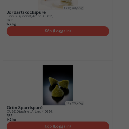
1.2
kg CO₂e/kg
Jordärtskockspuré
Findus
Djupfryst
Art.nr.
404116
FRP
1x2 kg
Köp (Logga in)
1
kg CO₂e/kg
Grön Sparrispuré
CUBE
Djupfryst
Art.nr.
410834
FRP
1x2 kg
Köp (Logga in)