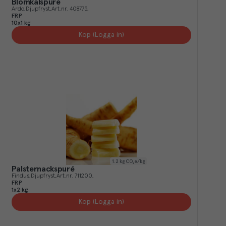
Blomkålspuré
Ardo
Djupfryst
Art.nr.
408775
FRP
10x1 kg
Köp (Logga in)
1.2
kg CO₂e/kg
Palsternackspuré
Findus
Djupfryst
Art.nr.
711200
FRP
1x2 kg
Köp (Logga in)