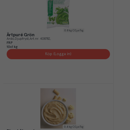
0.8
kg CO₂e/kg
Ärtpuré Grön
Ardo
Djupfryst
Art.nr.
408782
FRP
10x1 kg
Köp (Logga in)
0.4
kg CO₂e/kg