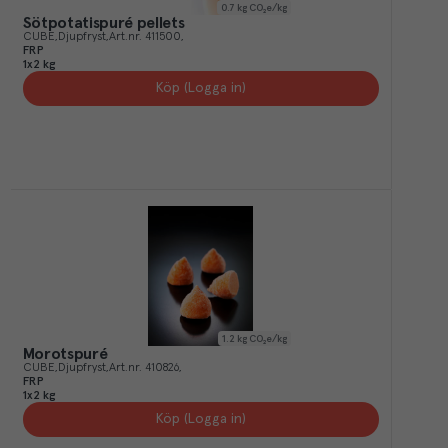
0.7
kg CO₂e/kg
Sötpotatispuré pellets
CUBE
Djupfryst
Art.nr.
411500
FRP
1x2 kg
Köp (Logga in)
1.2
kg CO₂e/kg
Morotspuré
CUBE
Djupfryst
Art.nr.
410826
FRP
1x2 kg
Köp (Logga in)