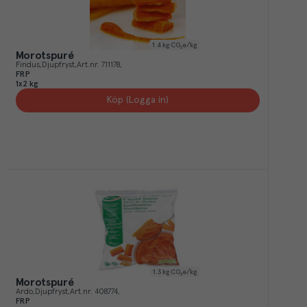
1.4
kg CO₂e/kg
Morotspuré
Findus
Djupfryst
Art.nr.
711178
FRP
1x2 kg
Köp (Logga in)
1.3
kg CO₂e/kg
Morotspuré
Ardo
Djupfryst
Art.nr.
408774
FRP