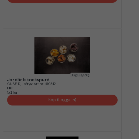
1
kg CO₂e/kg
Jordärtskockspuré
CUBE
Djupfryst
Art.nr.
410842
FRP
1x2 kg
Köp (Logga in)