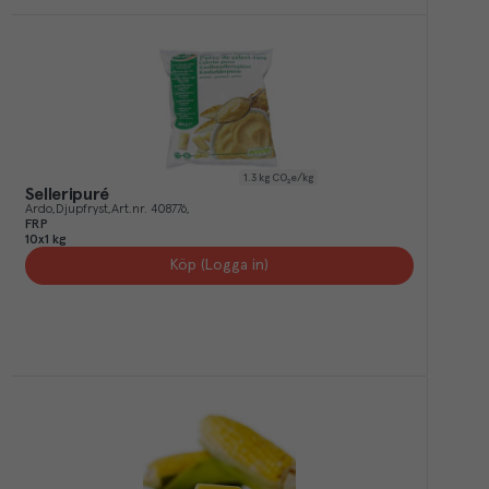
1.3
kg CO₂e/kg
Selleripuré
Ardo
Djupfryst
Art.nr.
408776
FRP
10x1 kg
Köp (Logga in)