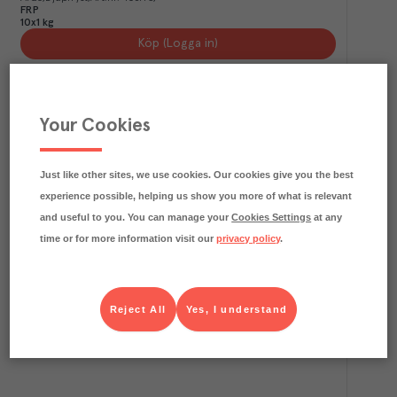
FRP
10x1 kg
Köp (Logga in)
Your Cookies
Just like other sites, we use cookies. Our cookies give you the best
experience possible, helping us show you more of what is relevant
and useful to you. You can manage your
Cookies Settings
at any
time or for more information visit our
privacy policy
.
0.3
kg CO₂e/kg
Blomkålspuré
CUBE
Djupfryst
Art.nr.
410836
FRP
Reject All
Yes, I understand
1x2 kg
Köp (Logga in)