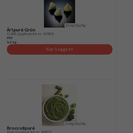
0.7
kg CO₂e/kg
Ärtpuré Grön
CUBE
Djupfryst
Art.nr.
410825
FRP
1x2 kg
Köp (Logga in)
0.4
kg CO₂e/kg
Broccolipuré
Ardo
Djupfryst
Art.nr.
408773