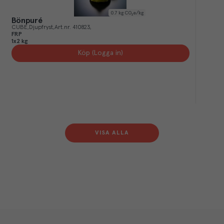
0.7
kg CO₂e/kg
Bönpuré
CUBE
Djupfryst
Art.nr.
410823
FRP
1x2 kg
Köp (Logga in)
VISA ALLA