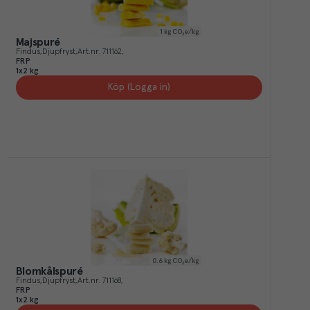
1
kg CO₂e/kg
Majspuré
Findus
Djupfryst
Art.nr.
711162
FRP
1x2 kg
Köp (Logga in)
0.6
kg CO₂e/kg
Blomkålspuré
Findus
Djupfryst
Art.nr.
711168
FRP
1x2 kg