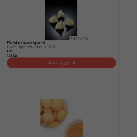
1
kg CO₂e/kg
Palsternackspuré
CUBE
Djupfryst
Art.nr.
410843
FRP
1x2 kg
Köp (Logga in)