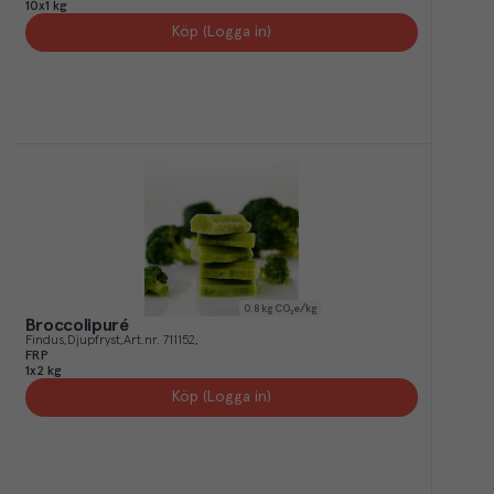
10x1 kg
Köp (Logga in)
0.8
kg CO₂e/kg
Broccolipuré
Findus
Djupfryst
Art.nr.
711152
FRP
1x2 kg
Köp (Logga in)