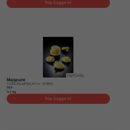
Köp (Logga in)
1
kg CO₂e/kg
Majspuré
CUBE
Djupfryst
Art.nr.
410840
FRP
1x2 kg
Köp (Logga in)