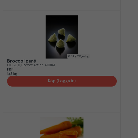
0.3
kg CO₂e/kg
Broccolipuré
CUBE
Djupfryst
Art.nr.
410841
FRP
1x2 kg
Köp (Logga in)