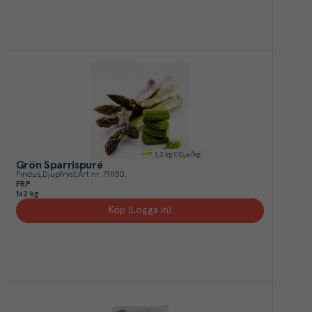
1.2
kg CO₂e/kg
Grön Sparrispuré
Findus
Djupfryst
Art.nr.
711150
FRP
1x2 kg
Köp (Logga in)