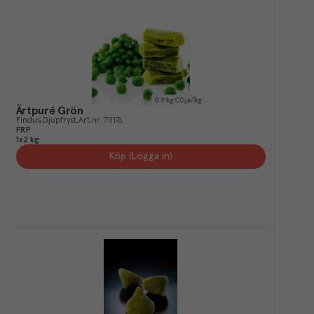
0.9
kg CO₂e/kg
Ärtpuré Grön
Findus
Djupfryst
Art.nr.
711176
FRP
1x2 kg
Köp (Logga in)