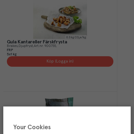
0.3
kg CO₂e/kg
Gula Kantareller Färskfrysta
Brakes
Djupfryst
Art.nr.
900755
FRP
5x1 kg
Köp (Logga in)
Your Cookies