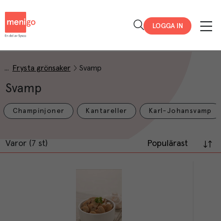
Menigo
LOGGA IN
Frysta grönsaker
Svamp
Svamp
Champinjoner
Kantareller
Karl-Johansvamp
Varor (7 st)
Populärast