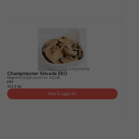
0.3
kg CO₂e/kg
Champinjoner Skivade EKO
Magnihill
Djupfryst
Art.nr.
412238
FRP
2x2,5 kg
Köp (Logga in)