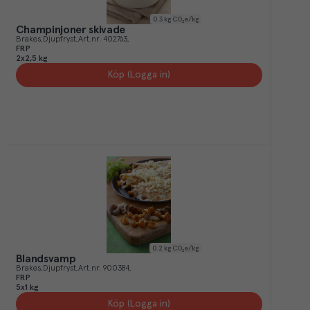
0.3
kg CO₂e/kg
Champinjoner skivade
Brakes
Djupfryst
Art.nr.
402763
FRP
2x2,5 kg
Köp (Logga in)
0.2
kg CO₂e/kg
Blandsvamp
Brakes
Djupfryst
Art.nr.
900384
FRP
5x1 kg
Köp (Logga in)