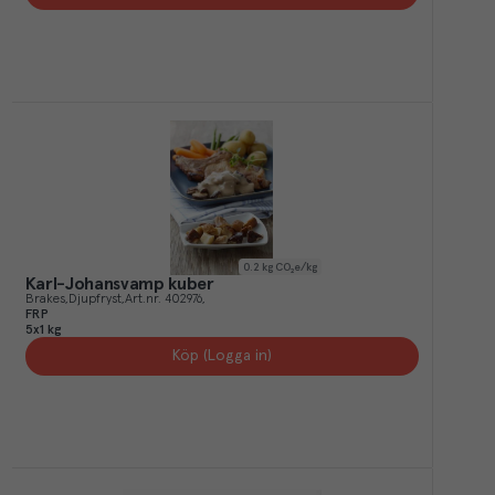
0.2
kg CO₂e/kg
Karl-Johansvamp kuber
Brakes
Djupfryst
Art.nr.
402976
FRP
5x1 kg
Köp (Logga in)