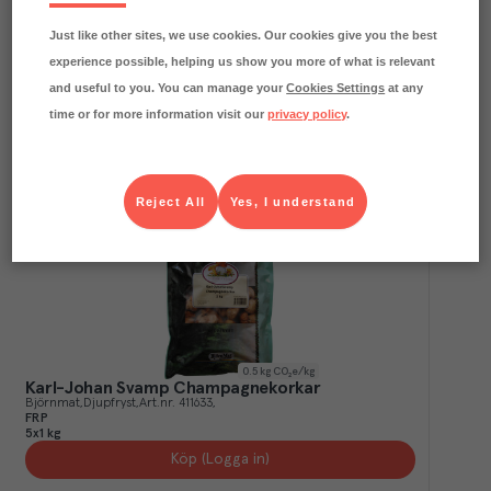
0.3
kg CO₂e/kg
Kantareller färskfrysta
Just like other sites, we use cookies. Our cookies give you the best
Björnmat
Djupfryst
Art.nr.
720487
FRP
experience possible, helping us show you more of what is relevant
5x1 kg
and useful to you. You can manage your
Cookies Settings
at any
Köp (Logga in)
time or for more information visit our
privacy policy
.
Reject All
Yes, I understand
0.5
kg CO₂e/kg
Karl-Johan Svamp Champagnekorkar
Björnmat
Djupfryst
Art.nr.
411633
FRP
5x1 kg
Köp (Logga in)