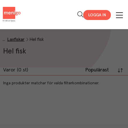
Menigo
LOGGA IN
Laxfiskar
Hel fisk
Hel fisk
Varor (0 st)
Populärast
Inga produkter matchar för valda filterkombinationer.