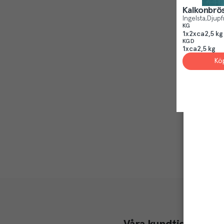
Kalkonbrö
Ingelsta
Djupf
KG
1x2xca2,5 kg
KGD
1xca2,5 kg
Kö