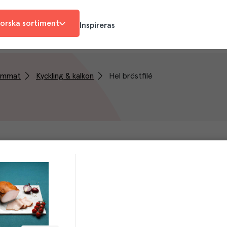
orska sortiment
Inspireras
rimmat
Kyckling & kalkon
Hel bröstfilé