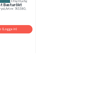
3.9
kg CO₂e/kg
st Basturökt
ryst
Art.nr.
743380
p (Logga in)