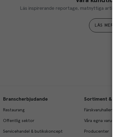
Våra kundtidningar
Läs inspirerande reportage, matnyttiga artiklar och ta d
LÄS MER
Branscherbjudande
Sortiment & tjänster
Restaurang
Färskvaruhallen
Offentlig sektor
Våra egna varumärken
Servicehandel & butikskoncept
Producenter