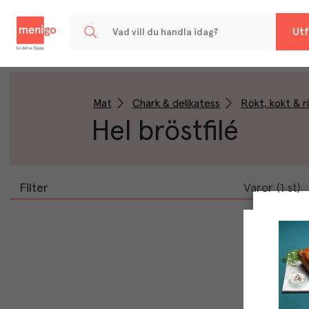
Menigo
Utf
Mat
Chark & delikatess
Rökt, kokt & 
Hel bröstfilé
Filter
Varor (1 st)