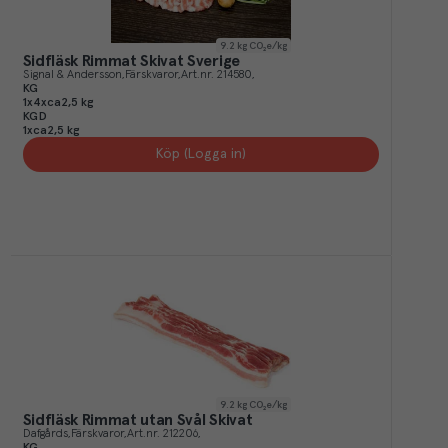
9.2
kg CO₂e/kg
Sidfläsk Rimmat Skivat Sverige
Signal & Andersson
Färskvaror
Art.nr.
214580
KG
1x4xca2,5 kg
KGD
1xca2,5 kg
Köp (Logga in)
9.2
kg CO₂e/kg
Sidfläsk Rimmat utan Svål Skivat
Dafgårds
Färskvaror
Art.nr.
212206