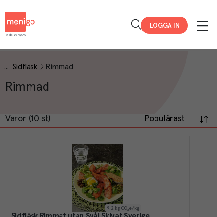
Menigo
LOGGA IN
Sidfläsk
Rimmad
Rimmad
Varor (10 st)
Populärast
9.2
kg CO₂e/kg
Sidfläsk Rimmat utan Svål Skivat Sverige