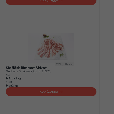
Köp (Logga in)
9.2
kg CO₂e/kg
Sidfläsk Rimmat Skivat
Gudruns
Färskvaror
Art.nr.
213975
KG
1x3xca2 kg
KGD
1xca2 kg
Köp (Logga in)