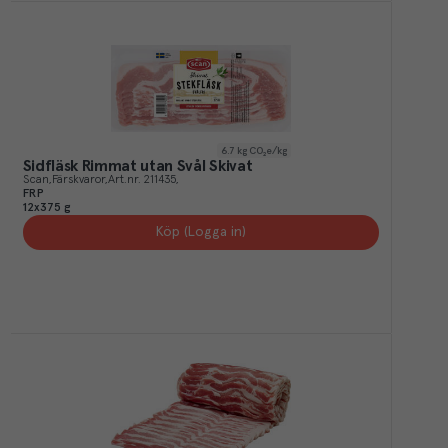
6.7
kg CO₂e/kg
Sidfläsk Rimmat utan Svål Skivat
Scan
Färskvaror
Art.nr.
211435
FRP
12x375 g
Köp (Logga in)