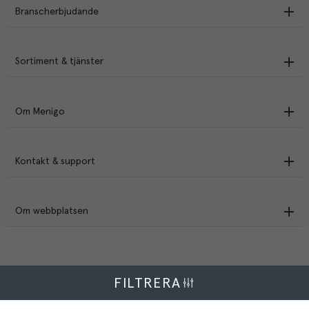
Branscherbjudande
Sortiment & tjänster
Om Menigo
Kontakt & support
Om webbplatsen
FILTRERA
Menigo Foodservice AB
Box 1120, 721 28 Västerås