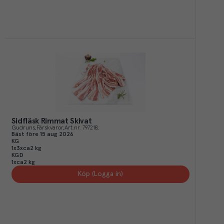
Sidfläsk Rimmat Skivat
Gudruns
Färskvaror
Art.nr.
797218
Bäst före
15 aug 2026
KG
1x3xca2 kg
KGD
1xca2 kg
Köp (Logga in)