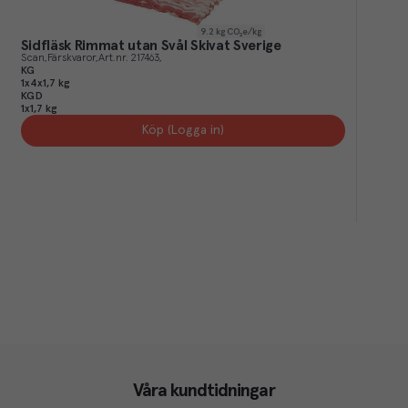
9.2
kg CO₂e/kg
Sidfläsk Rimmat utan Svål Skivat Sverige
Scan
Färskvaror
Art.nr.
217463
KG
1x4x1,7 kg
KGD
1x1,7 kg
Köp (Logga in)
Våra kundtidningar