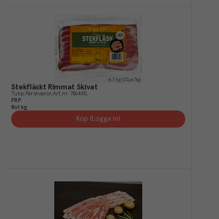
6.7
kg CO₂e/kg
Stekfläskt Rimmat Skivat
Tulip
Färskvaror
Art.nr.
786445
FRP
8x1 kg
Köp (Logga in)