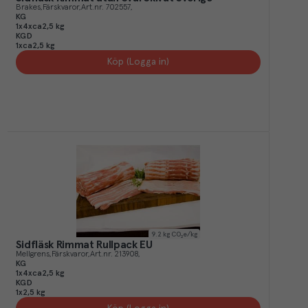
Brakes
Färskvaror
Art.nr.
702557
KG
1x4xca2,5 kg
KGD
1xca2,5 kg
Köp (Logga in)
9.2
kg CO₂e/kg
Sidfläsk Rimmat Rullpack EU
Mellgrens
Färskvaror
Art.nr.
213908
KG
1x4xca2,5 kg
KGD
1x2,5 kg