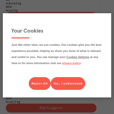
KG
1x4xca2 kg
KGD
1xca2 kg
Köp (Logga in)
Your Cookies
Just like other sites, we use cookies. Our cookies give you the best
experience possible, helping us show you more of what is relevant
and useful to you. You can manage your
Cookies Settings
at any
time or for more information visit our
privacy policy
.
9.2
kg CO₂e/kg
Reject All
Yes, I understand
Sidfläsk Rimmat Skivat
Signal & Andersson
Färskvaror
Art.nr.
214371
KG
1x4xca2,5 kg
KGD
1xca2,5 kg
Köp (Logga in)