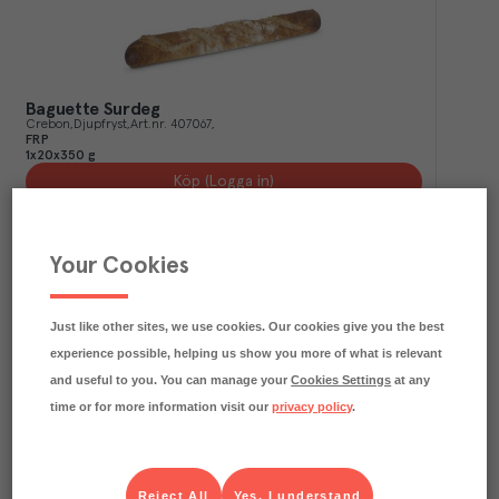
Baguette Surdeg
Crebon
Djupfryst
Art.nr.
407067
FRP
1x20x350 g
Köp (Logga in)
Your Cookies
Just like other sites, we use cookies. Our cookies give you the best
experience possible, helping us show you more of what is relevant
and useful to you. You can manage your
Cookies Settings
at any
time or for more information visit our
privacy policy
.
Sub Mörk Förskuren
Bonjour
Djupfryst
Art.nr.
409749
Reject All
Yes, I understand