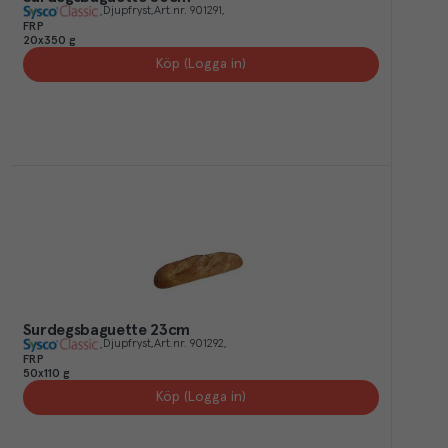
Djupfryst
Art.nr.
901291
FRP
20x350 g
Köp (Logga in)
Surdegsbaguette 23cm
Djupfryst
Art.nr.
901292
FRP
50x110 g
Köp (Logga in)