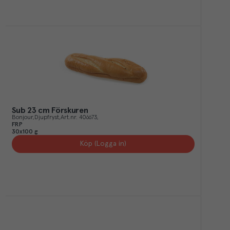
Sub 23 cm Förskuren
Bonjour
Djupfryst
Art.nr.
406673
FRP
30x100 g
Köp (Logga in)