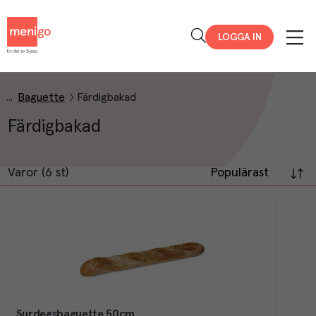
Menigo
LOGGA IN
Baguette
Färdigbakad
Färdigbakad
Varor (6 st)
Populärast
Surdegsbaguette 50cm