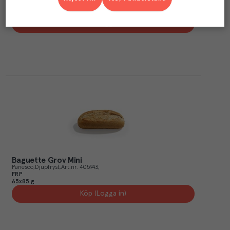
FRP
42x140 g
Köp (Logga in)
Baguette Grov Mini
Panesco
Djupfryst
Art.nr.
405943
FRP
65x85 g
Köp (Logga in)