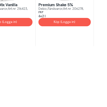
ix Vanilla
Premium Shake 5%
varor
Art.nr.
216423
Debic
Färskvaror
Art.nr.
206278
FRP
6x2 l
p (Logga in)
Köp (Logga in)
T
el av aktuella kampanjer.
Du som är Menigo-kun