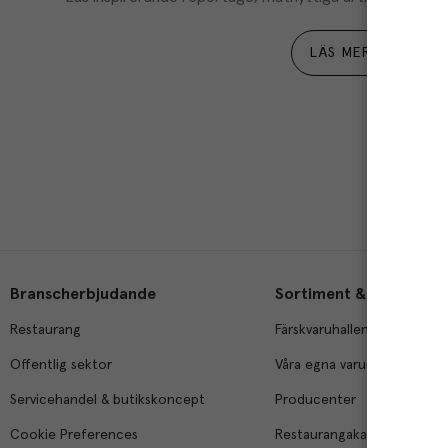
LÄS MER
Branscherbjudande
Sortiment & tjänster
Restaurang
Färskvaruhallen
Offentlig sektor
Våra egna varumärken
Servicehandel & butikskoncept
Producenter
Cookie Preferences
Restaurangakademien