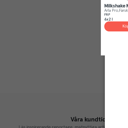
Frieslandcampina Nederland B.v
(
1
)
Milkshake M
Arla Pro
Färsk
FRP
6x2 l
Kö
Våra kundtidningar
Läs inspirerande reportage, matnyttiga artiklar och ta d