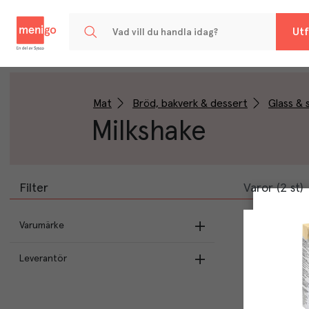
Menigo
Utf
Mat
Bröd, bakverk & dessert
Glass & 
Milkshake
Filter
Varor (2 st)
Varumärke
Arla Pro
(
1
)
Leverantör
Debic
(
1
)
Arla Foods AB
(
1
)