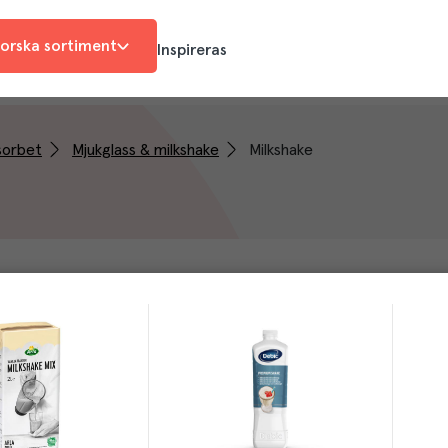
orska sortiment
Inspireras
sorbet
Mjukglass & milkshake
Milkshake