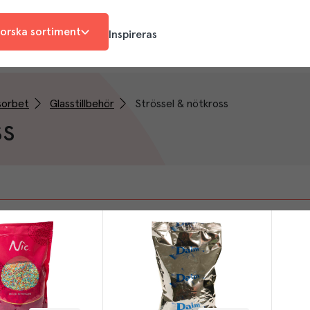
orska sortiment
Inspireras
sorbet
Glasstillbehör
Strössel & nötkross
ss