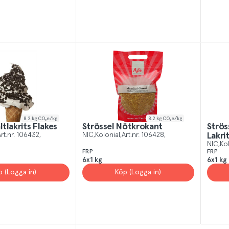
8.2
kg CO₂e/kg
8.2
kg CO₂e/kg
ltlakrits Flakes
Strössel Nötkrokant
Strös
rt.nr.
106432
NIC
Kolonial
Art.nr.
106428
Lakri
NIC
Ko
FRP
FRP
6x1 kg
6x1 kg
p (Logga in)
Köp (Logga in)