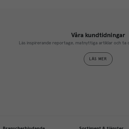
Våra kundtidningar
Läs inspirerande reportage, matnyttiga artiklar och ta d
LÄS MER
Branscherbjudande
Sortiment & tjänster