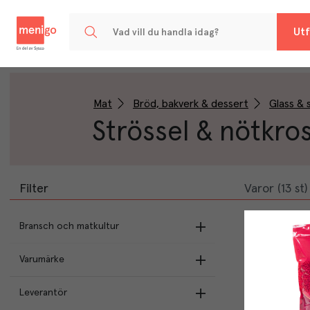
Menigo
Utf
Mat
Bröd, bakverk & dessert
Glass & 
Strössel & nötkro
Filter
Varor (13 st)
Bransch och matkultur
Varumärke
Butikens val
NIC
(
11
)
Leverantör