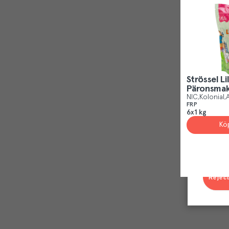
Strössel L
Päronsma
NIC
Kolonial
A
FRP
6x1 kg
Kö
Reject