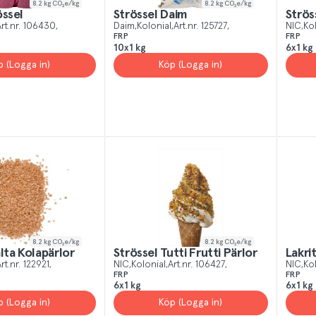
8.2
kg CO₂e/kg
8.2
kg CO₂e/kg
össel
Strössel Daim
Strös
rt.nr.
106430
Daim
Kolonial
Art.nr.
125727
NIC
Ko
FRP
FRP
10x1 kg
6x1 kg
p (Logga in)
Köp (Logga in)
8.2
kg CO₂e/kg
8.2
kg CO₂e/kg
lta Kolapärlor
Strössel Tutti Frutti Pärlor
Lakri
rt.nr.
122921
NIC
Kolonial
Art.nr.
106427
NIC
Ko
FRP
FRP
6x1 kg
6x1 kg
p (Logga in)
Köp (Logga in)