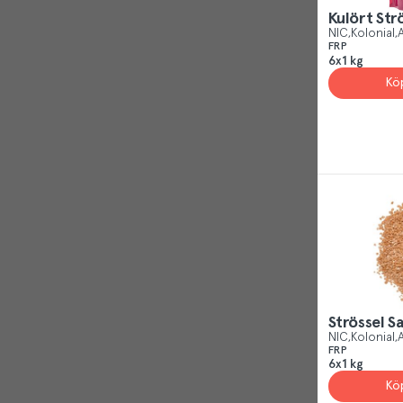
Daim
(
1
)
Kulört Str
Nic Sweden AB
(
11
)
Dr Oetker
(
1
)
NIC
Kolonial
A
Nimatopaal AB
(
1
)
FRP
6x1 kg
Dr. Oetker Sverige AB
(
1
)
Kö
Strössel Sa
NIC
Kolonial
A
FRP
6x1 kg
Kö