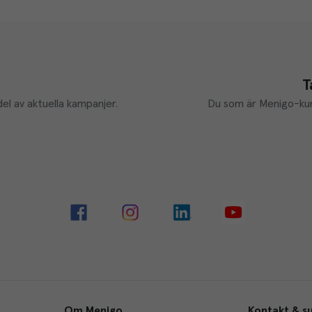
T
el av aktuella kampanjer.
Du som är Menigo-kun
Om Menigo
Kontakt & s