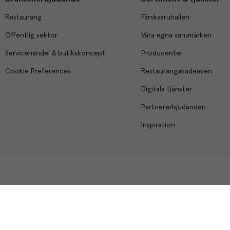
Restaurang
Färskvaruhallen
Offentlig sektor
Våra egna varumärken
Servicehandel & butikskoncept
Producenter
Cookie Preferences
Restaurangakademien
Digitala tjänster
Partnererbjudanden
Inspiration
Menigo Foodservice AB
Box 1120, 721 28 Västerås