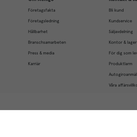
Företagsfakta
Bli kund
Företagsledning
Kundservice
Hållbarhet
Säljavdelning
Branschsamarbeten
Kontor & lager
Press & media
För dig som le
Karriär
Produktlarm
Autogiroanmä
Våra affärsvillk