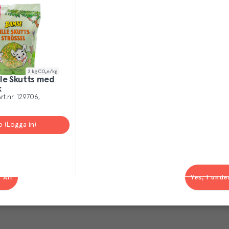
2
kg CO₂e/kg
ille Skutts med
k
rt.nr.
129706
p (Logga in)
 All
Yes, I unde