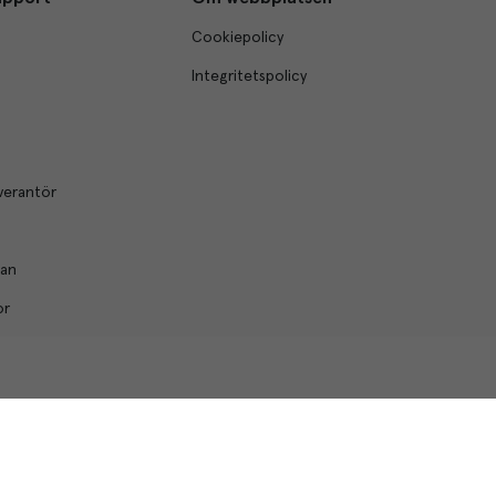
Cookiepolicy
Integritetspolicy
verantör
lan
or
© Menigo 2026
[
esales
]