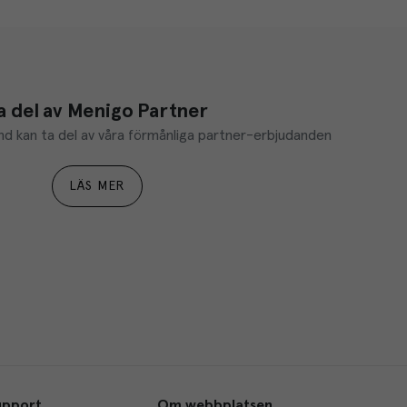
a del av Menigo Partner
d kan ta del av våra förmånliga partner-erbjudanden
LÄS MER
upport
Om webbplatsen