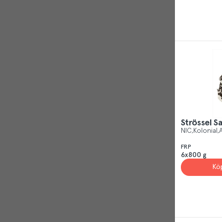
Strössel Sa
NIC
Kolonial
A
FRP
6x800 g
Kö