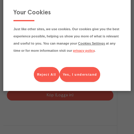
Your Cookies
Just like other sites, we use cookies. Our cookies give you the best
experience possible, helping us show you more of what is relevant
and useful to you. You can manage your
Cookies Settings
at any
time or for more information visit our
privacy policy
.
Reject All
Yes, I understand
Skoskydd Dubbel tjocklek Vit Stl 39-45
Granberg
Förbrukning
Art.nr.
606225
FRP
20x50 st
Köp (Logga in)