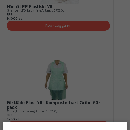
Hårnät PP Elastiskt Vit
Granberg
Förbrukning
Art.nr.
607520
FRP
1x1000 st
Köp (Logga in)
Förkläde Plastfritt Komposterbart Grönt 50-
pack
Grale
Förbrukning
Art.nr.
607906
FRP
5x50 st
Köp (Logga in)