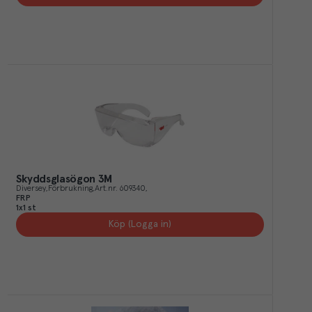
Skyddsglasögon 3M
Diversey
Förbrukning
Art.nr.
609340
FRP
1x1 st
Köp (Logga in)