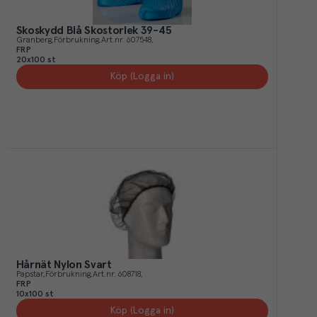
Skoskydd Blå Skostorlek 39-45
Granberg
Förbrukning
Art.nr.
607548
FRP
20x100 st
Köp (Logga in)
Hårnät Nylon Svart
Papstar
Förbrukning
Art.nr.
608718
FRP
10x100 st
Köp (Logga in)