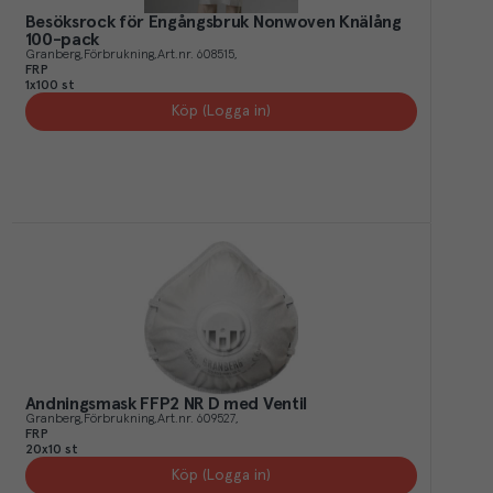
Besöksrock för Engångsbruk Nonwoven Knälång
100-pack
Granberg
Förbrukning
Art.nr.
608515
FRP
1x100 st
Köp (Logga in)
Andningsmask FFP2 NR D med Ventil
Granberg
Förbrukning
Art.nr.
609527
FRP
20x10 st
Köp (Logga in)