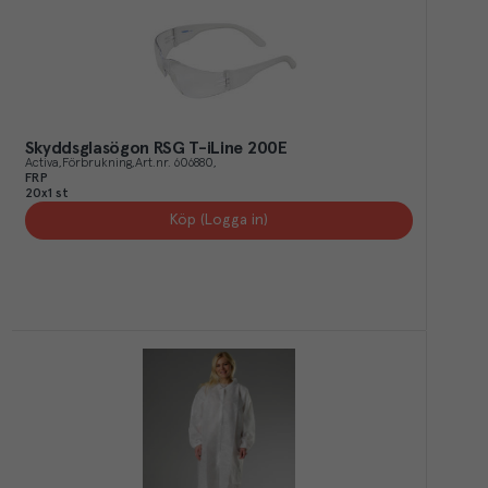
Skyddsglasögon RSG T-iLine 200E
Activa
Förbrukning
Art.nr.
606880
FRP
20x1 st
Köp (Logga in)