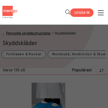
Menigo
LOGGA IN
Personlig skyddsutrustning
Skyddskläder
Skyddskläder
Förkläden & Rockar
Munskydd, Ansiktsvisir & Skyd
Varor (10 st)
Populärast