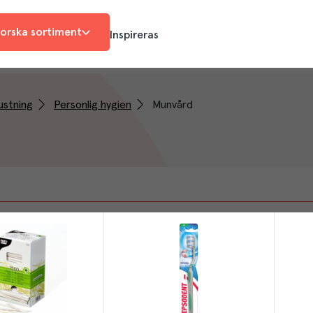
orska sortiment
Inspireras
ustning
Personlig hygien
Munvård