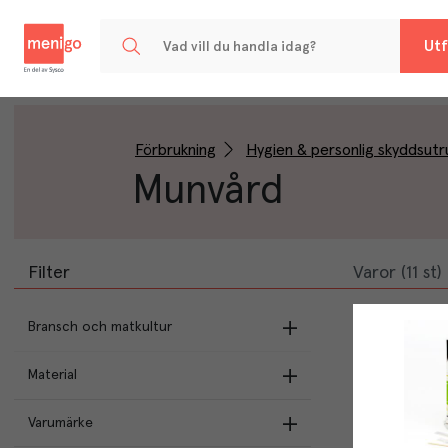
Menigo
Utf
Förbrukning
Hygien & personlig skyddsutr
Munvård
Filter
Varor (11 st)
Bransch och matkultur
Material
Butikens val
Trä
(
1
)
Varumärke