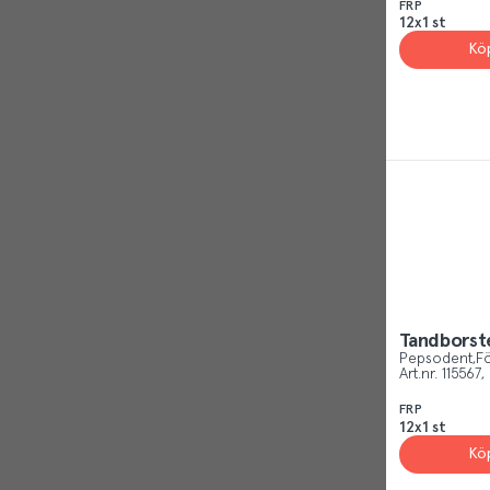
FRP
12x1 st
Kö
Tandborste
Pepsodent
Fö
Art.nr.
115567
FRP
12x1 st
Kö