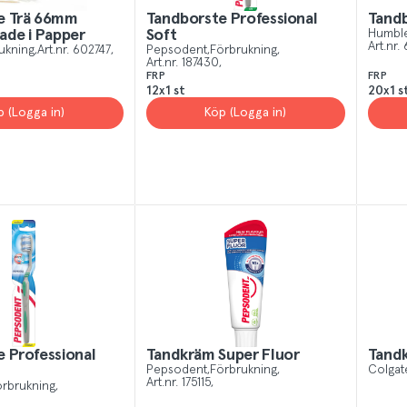
e Trä 66mm
Tandborste Professional
Tand
ade i Papper
Soft
Humble
Art.nr.
ukning
Art.nr.
602747
Pepsodent
Förbrukning
Art.nr.
187430
FRP
FRP
12x1 st
20x1 s
p (Logga in)
Köp (Logga in)
 Professional
Tandkräm Super Fluor
Tandk
Pepsodent
Förbrukning
Colgat
Art.nr.
175115
rbrukning