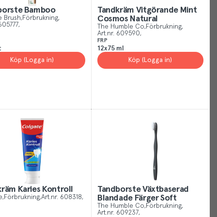
borste Bamboo
Tandkräm Vitgörande Mint
Cookies
 Brush
Förbrukning
Cosmos Natural
605777
The Humble Co
Förbrukning
Art.nr.
609590
Just
FRP
like
t
12x75 ml
other
Köp (Logga in)
Köp (Logga in)
sites,
we
use
cookies.
Our
cookies
give
you
the
best
experience
räm Karies Kontroll
Tandborste Växtbaserad
e
Förbrukning
Art.nr.
608318
Blandade Färger Soft
possible,
The Humble Co
Förbrukning
helping
Art.nr.
609237