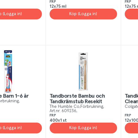
FRP
FRP
12x75 ml
12x75 
p (Logga in)
Köp (Logga in)
 Barn 1-6 år
Tandborste Bambu och
Tandk
rbrukning
Tandkrämstub Resekit
Clea
The Humble Co
Förbrukning
Colgat
Art.nr.
609236
FRP
FRP
400x1 st
12x100
p (Logga in)
Köp (Logga in)