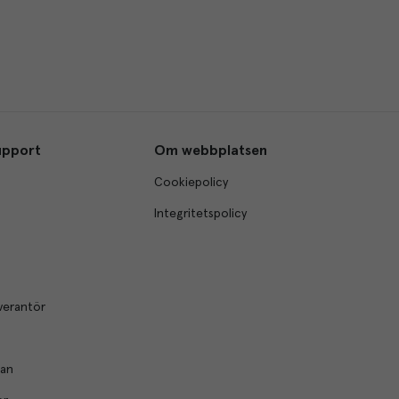
upport
Om webbplatsen
Cookiepolicy
Integritetspolicy
verantör
lan