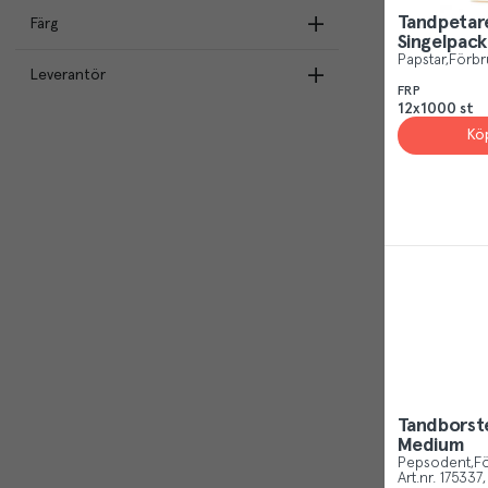
Bambu
(
2
)
Tandpetar
Färg
Papstar
(
1
)
Aluminium
(
1
)
Singelpack
Pepsodent
(
4
)
Papstar
Förbr
Naturmaterial
(
1
)
Leverantör
Natur
(
2
)
The Humble Co
(
3
)
FRP
Multi
(
1
)
12x1000 st
Humble Brush
(
1
)
Papstar Sverige AB
(
1
)
Kö
Colgate
(
2
)
Unilever Sverige AB
(
4
)
The Humble Co AB
(
4
)
Varumärkesgrossist Kyrkljus AB
(
1
)
Sigvard Hellbergs Säljlager AB
(
1
)
Tandborste
Medium
Pepsodent
Fö
Art.nr.
175337