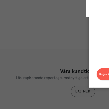
Våra kundtidningar
Reject
Läs inspirerande reportage, matnyttiga artiklar och ta d
LÄS MER