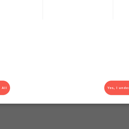
T
 All
Yes, I unde
el av aktuella kampanjer.
Du som är Menigo-kun