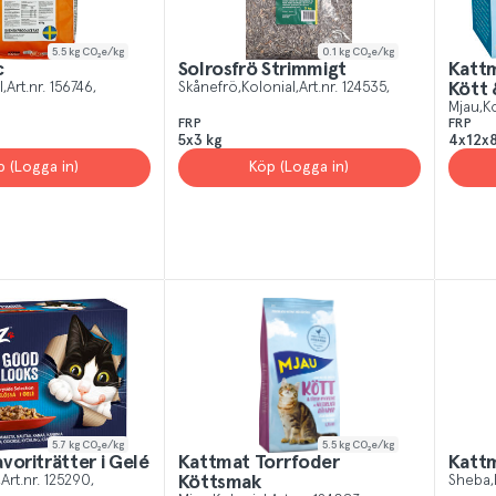
5.5
kg CO₂e/kg
0.1
kg CO₂e/kg
c
Solrosfrö Strimmigt
Kattm
l
Art.nr.
156746
Skånefrö
Kolonial
Art.nr.
124535
Kött 
Mjau
Ko
FRP
FRP
5x3 kg
4x12x8
p (Logga in)
Köp (Logga in)
5.7
kg CO₂e/kg
5.5
kg CO₂e/kg
voriträtter i Gelé
Kattmat Torrfoder
Kattm
Art.nr.
125290
Köttsmak
Sheba