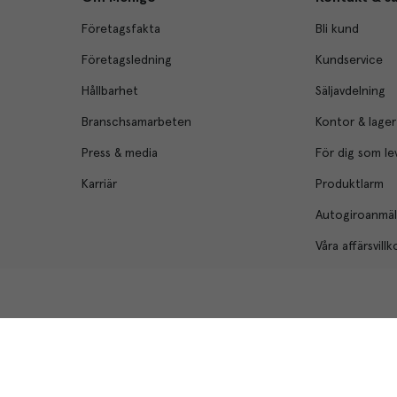
Företagsfakta
Bli kund
Företagsledning
Kundservice
Hållbarhet
Säljavdelning
Branschsamarbeten
Kontor & lager
Press & media
För dig som le
Karriär
Produktlarm
Autogiroanmä
Våra affärsvillk