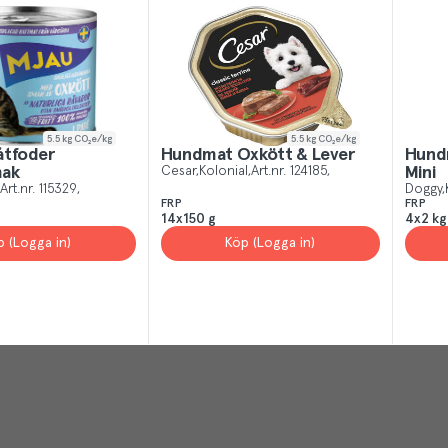
5.5
kg CO₂e/kg
5.5
kg CO₂e/kg
åtfoder
Hundmat Oxkött & Lever
Hundm
mak
Cesar
Kolonial
Art.nr.
124185
Mini
Art.nr.
115329
Doggy
FRP
FRP
14x150 g
4x2 kg
p (Logga in)
Köp (Logga in)