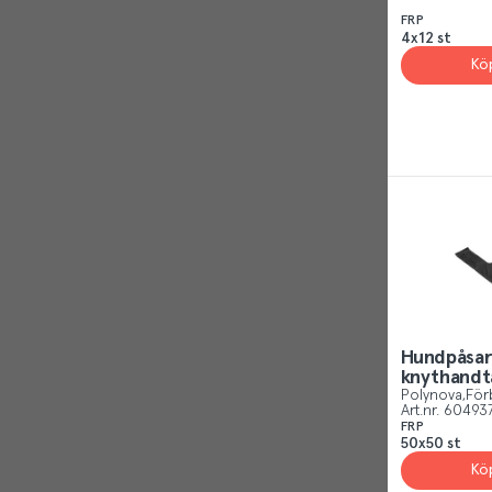
FRP
4x12 st
Kö
Hundpåsa
knythandt
Polynova
För
Art.nr.
60493
FRP
50x50 st
Kö