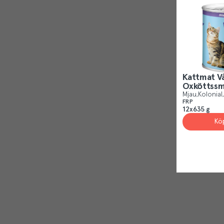
Kattmat V
Oxköttss
Mjau
Kolonial
FRP
12x635 g
Kö