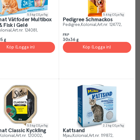
5.5
kg CO₂e/kg
5.6
kg CO₂e/kg
at Våtfoder Multibox
Pedigree Schmackos
& Fisk i Gelé
Pedigree
Kolonial
Art.nr.
124772
lonial
Art.nr.
124081
Your
FRP
5 g
30x36 g
Cookies
Köp (Logga in)
Köp (Logga in)
Just
like
other
sites,
we
use
cookies.
Our
cookies
give
5.5
kg CO₂e/kg
2.2
kg CO₂e/kg
at Classic Kyckling
Kattsand
you
Kolonial
Art.nr.
120002
Mjau
Kolonial
Art.nr.
119872
the