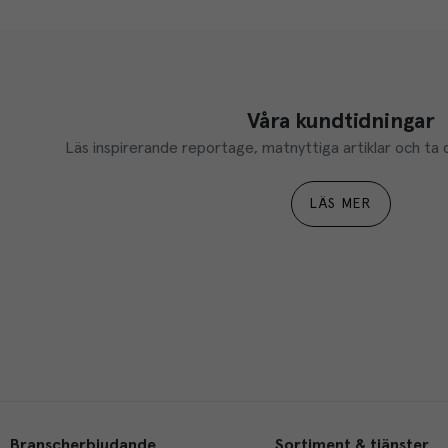
Våra kundtidningar
Läs inspirerande reportage, matnyttiga artiklar och ta d
LÄS MER
Branscherbjudande
Sortiment & tjänster