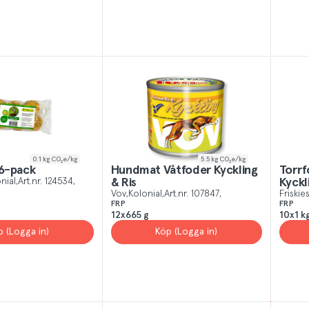
0.1
kg CO₂e/kg
5.5
kg CO₂e/kg
 6-pack
Hundmat Våtfoder Kyckling
Torrfode
nial
Art.nr.
124534
& Ris
Kyckl
Vov
Kolonial
Art.nr.
107847
Friskie
FRP
FRP
12x665 g
10x1 k
p (Logga in)
Köp (Logga in)
 All
Yes, I unde