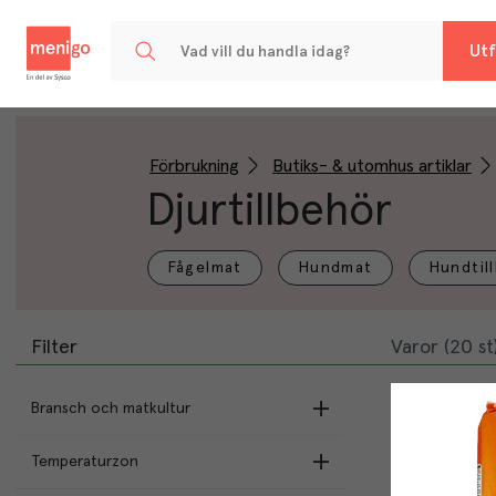
Menigo
Utf
Förbrukning
Butiks- & utomhus artiklar
Djurtillbehör
Fågelmat
Hundmat
Hundtil
Filter
Varor (20 st
Bransch och matkultur
Temperaturzon
Butikens val