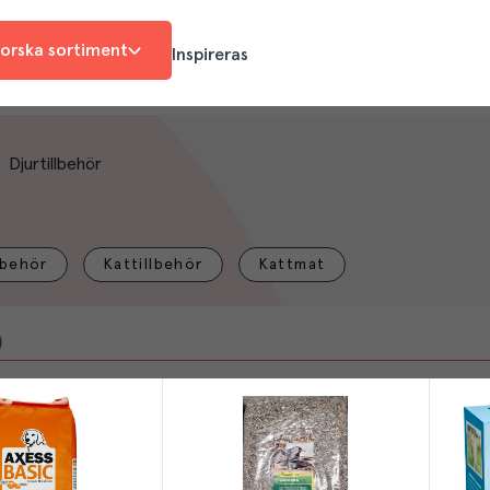
orska sortiment
Inspireras
Djurtillbehör
lbehör
Kattillbehör
Kattmat
)