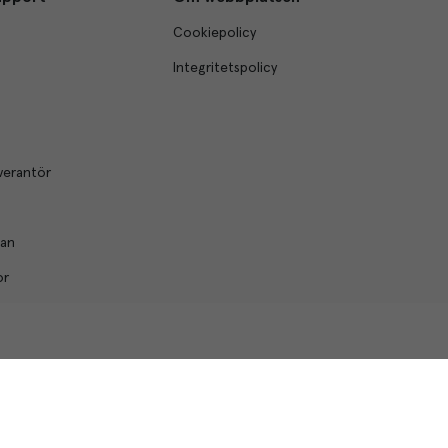
Cookiepolicy
Integritetspolicy
verantör
lan
or
© Menigo 2026
[
esales
]