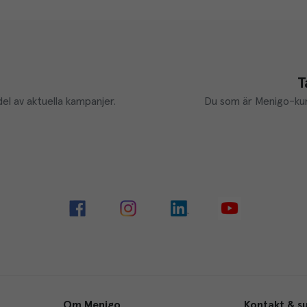
T
el av aktuella kampanjer.
Du som är Menigo-kun
Om Menigo
Kontakt & s