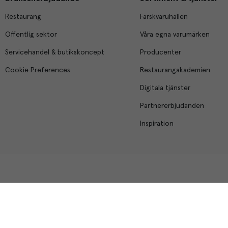
Restaurang
Färskvaruhallen
Offentlig sektor
Våra egna varumärken
Servicehandel & butikskoncept
Producenter
Cookie Preferences
Restaurangakademien
Digitala tjänster
Partnererbjudanden
Inspiration
Menigo Foodservice AB
Box 1120, 721 28 Västerås