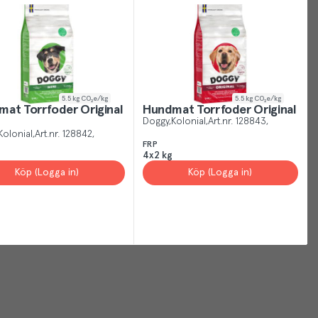
5.5
kg CO₂e/kg
5.5
kg CO₂e/kg
at Torrfoder Original
Hundmat Torrfoder Original
Doggy
Kolonial
Art.nr.
128843
Kolonial
Art.nr.
128842
FRP
4x2 kg
Köp (Logga in)
Köp (Logga in)