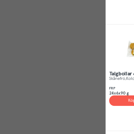
Talgbollar
Skånefrö
Kolo
FRP
24x6x90 g
Kö
Reject