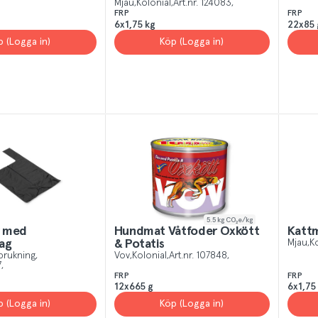
Mjau
Kolonial
Art.nr.
124083
FRP
FRP
6x1,75 kg
22x85 
p (Logga in)
Köp (Logga in)
5.5
kg CO₂e/kg
r med
Hundmat Våtfoder Oxkött
Kattm
ag
& Potatis
Mjau
Ko
brukning
Vov
Kolonial
Art.nr.
107848
7
FRP
FRP
12x665 g
6x1,75
p (Logga in)
Köp (Logga in)