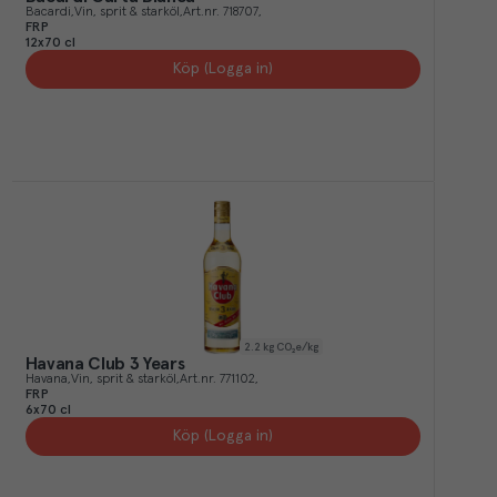
Bacardi
Vin, sprit & starköl
Art.nr.
718707
FRP
12x70 cl
Köp (Logga in)
2.2
kg CO₂e/kg
Havana Club 3 Years
Havana
Vin, sprit & starköl
Art.nr.
771102
FRP
6x70 cl
Köp (Logga in)