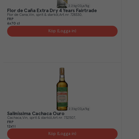
2.2
kg CO₂e/kg
Flor de Caña Extra Dry 4 Years Fairtrade
Flor de Cana
Vin, sprit & starköl
Art.nr.
728330
FRP
6x70 cl
Köp (Logga in)
2.3
kg CO₂e/kg
Saliníssima Cachaca Ouro
Cachaca
Vin, sprit & starköl
Art.nr.
732507
FRP
12x1 l
Köp (Logga in)