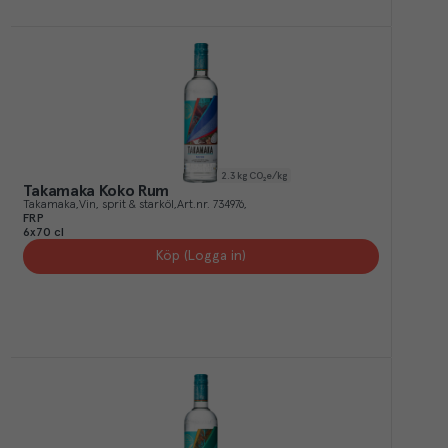
2.3
kg CO₂e/kg
Takamaka Koko Rum
Takamaka
Vin, sprit & starköl
Art.nr.
734976
FRP
6x70 cl
Köp (Logga in)