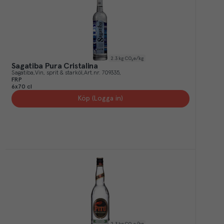
2.3
kg CO₂e/kg
Sagatiba Pura Cristalina
Sagatiba
Vin, sprit & starköl
Art.nr.
709335
FRP
6x70 cl
Köp (Logga in)
2.3
kg CO₂e/kg