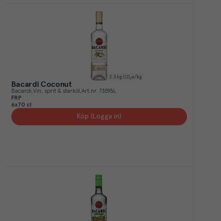
2.3
kg CO₂e/kg
Bacardi Coconut
Bacardi
Vin, sprit & starköl
Art.nr.
735936
FRP
6x70 cl
Köp (Logga in)