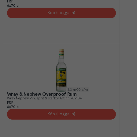
FRP
6x70 cl
Köp (Logga in)
2.2
kg CO₂e/kg
Wray & Nephew Overproof Rum
Wrey Nephew
Vin, sprit & starköl
Art.nr.
709104
FRP
6x70 cl
Köp (Logga in)