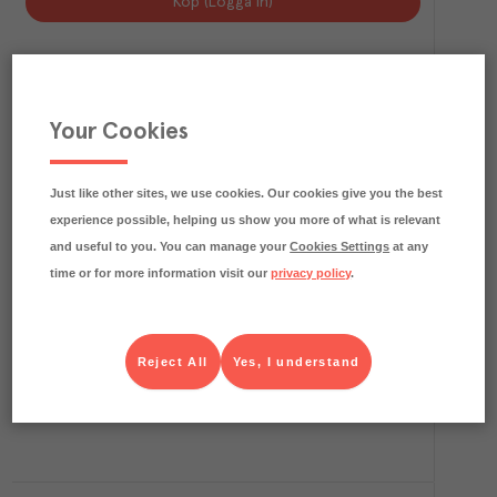
Köp (Logga in)
Your Cookies
Just like other sites, we use cookies. Our cookies give you the best
experience possible, helping us show you more of what is relevant
and useful to you. You can manage your
Cookies Settings
at any
time or for more information visit our
privacy policy
.
2.2
kg CO₂e/kg
Planteray 3 Stars White Rum
Planteray
Vin, sprit & starköl
Art.nr.
724345
FRP
6x70 cl
Reject All
Yes, I understand
Köp (Logga in)