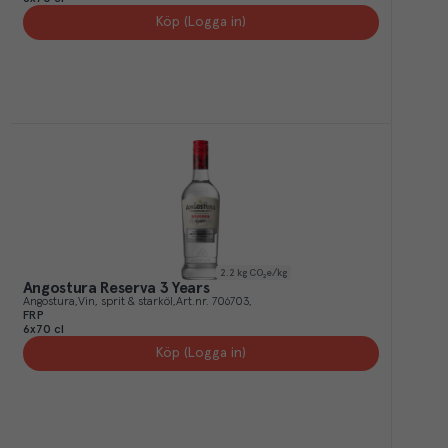
Köp (Logga in)
2.2
kg CO₂e/kg
Angostura Reserva 3 Years
Angostura
Vin, sprit & starköl
Art.nr.
706703
FRP
6x70 cl
Köp (Logga in)