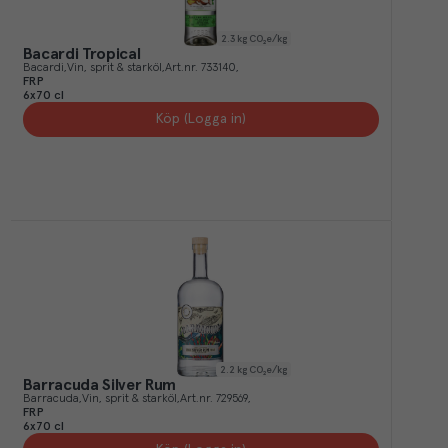
2.3
kg CO₂e/kg
Bacardi Tropical
Bacardi
Vin, sprit & starköl
Art.nr.
733140
FRP
6x70 cl
Köp (Logga in)
2.2
kg CO₂e/kg
Barracuda Silver Rum
Barracuda
Vin, sprit & starköl
Art.nr.
729569
FRP
6x70 cl