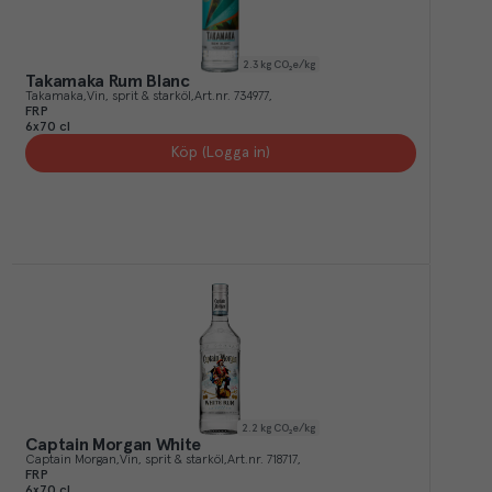
2.3
kg CO₂e/kg
Takamaka Rum Blanc
Takamaka
Vin, sprit & starköl
Art.nr.
734977
FRP
6x70 cl
Köp (Logga in)
2.2
kg CO₂e/kg
Captain Morgan White
Captain Morgan
Vin, sprit & starköl
Art.nr.
718717
FRP
6x70 cl