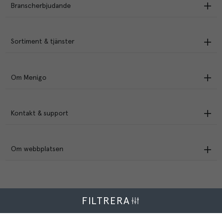
Branscherbjudande
Sortiment & tjänster
Om Menigo
Kontakt & support
Om webbplatsen
FILTRERA
Menigo Foodservice AB
Box 1120, 721 28 Västerås