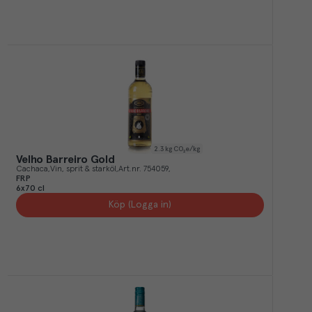
2.3
kg CO₂e/kg
Velho Barreiro Gold
Cachaca
Vin, sprit & starköl
Art.nr.
754059
FRP
6x70 cl
Köp (Logga in)