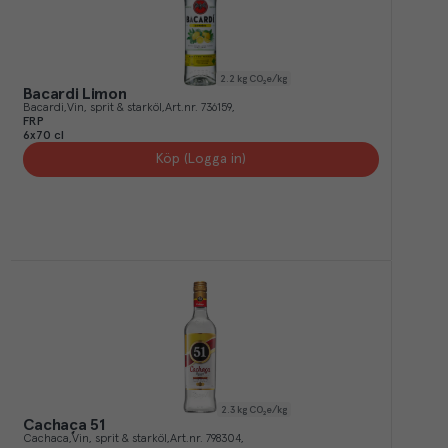
2.2
kg CO₂e/kg
Bacardi Limon
Bacardi
Vin, sprit & starköl
Art.nr.
736159
FRP
6x70 cl
Köp (Logga in)
2.3
kg CO₂e/kg
Cachaça 51
Cachaca
Vin, sprit & starköl
Art.nr.
798304