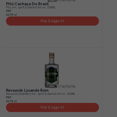
Pitú Cachaça Do Brasil
Pitu
Vin, sprit & starköl
Art.nr.
728381
FRP
6x70 cl
Köp (Logga in)
1.7
kg CO₂e/kg
Revsunds Lysande Rom
Revsund Destillery
Vin, sprit & starköl
Art.nr.
736188
FRP
6x70 cl
Köp (Logga in)