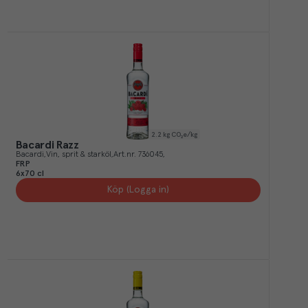
2.2
kg CO₂e/kg
Bacardi Razz
Bacardi
Vin, sprit & starköl
Art.nr.
736045
FRP
6x70 cl
Köp (Logga in)