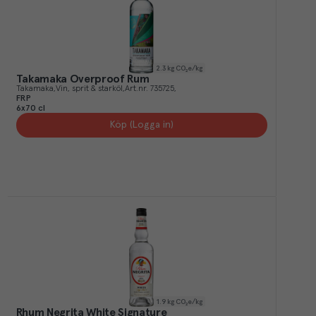
2.3
kg CO₂e/kg
Takamaka Overproof Rum
Takamaka
Vin, sprit & starköl
Art.nr.
735725
FRP
6x70 cl
Köp (Logga in)
1.9
kg CO₂e/kg
Rhum Negrita White Signature