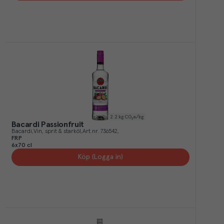
2.2
kg CO₂e/kg
Bacardi Passionfruit
Bacardi
Vin, sprit & starköl
Art.nr.
736542
FRP
6x70 cl
Köp (Logga in)