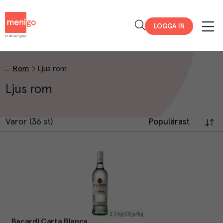
Menigo
LOGGA IN
Rom
Ljus rom
Ljus rom
Varor (36 st)
Populärast
2.2
kg CO₂e/kg
Bacardi Carta Blanca