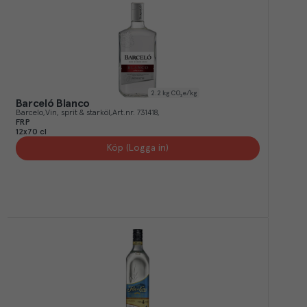
2.2
kg CO₂e/kg
Barceló Blanco
Barcelo
Vin, sprit & starköl
Art.nr.
731418
FRP
12x70 cl
Köp (Logga in)