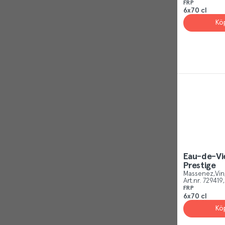
FRP
6x70 cl
Kö
Eau-de-Vi
Prestige
Massenez
Vin
Art.nr.
729419
FRP
6x70 cl
Kö