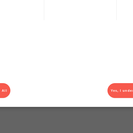
T
 All
Yes, I unde
el av aktuella kampanjer.
Du som är Menigo-kun