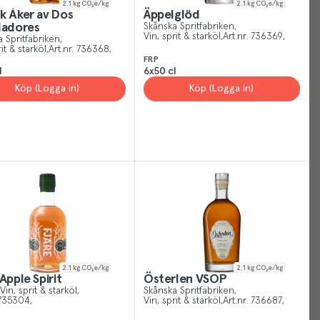
2.1
kg CO₂e/kg
2.1
kg CO₂e/kg
k Åker av Dos
Äppelglöd
Cookies
ladores
Skånska Spritfabriken
Vin, sprit & starköl
Art.nr.
736369
 Spritfabriken
it & starköl
Art.nr.
736368
Just
FRP
like
l
6x50 cl
other
Köp (Logga in)
Köp (Logga in)
sites,
we
use
cookies.
Our
cookies
give
you
the
best
2.1
kg CO₂e/kg
2.1
kg CO₂e/kg
experience
Apple Spirit
Österlen VSOP
Vin, sprit & starköl
Skånska Spritfabriken
possible,
735304
Vin, sprit & starköl
Art.nr.
736687
helping