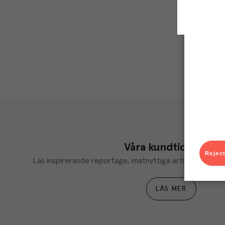
Våra kundtidningar
Reject
Läs inspirerande reportage, matnyttiga artiklar och ta d
LÄS MER