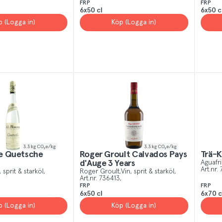
FRP
FRP
6x50 cl
6x50 c
p (Logga in)
Köp (Logga in)
3.3
kg CO₂e/kg
3.3
kg CO₂e/kg
e Quetsche
Roger Groult Calvados Pays
Trä-K
d'Auge 3 Years
Aguafri
Art.nr.
, sprit & starköl
Roger Groult
Vin, sprit & starköl
Art.nr.
736413
FRP
FRP
6x50 cl
6x70 c
p (Logga in)
Köp (Logga in)