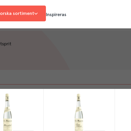
orska sortiment
Inspireras
tsprit