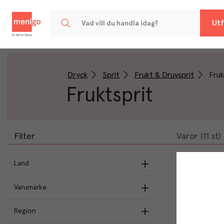
Menigo
Utf
Dryck
Sprit
Frukt & Druvsprit
Fruk
Fruktsprit
Filter
Varor (11 st)
Land
Frankrike
(
5
)
Varumärke
Sverige
(
5
)
Region
Massenez
(
4
)
Chile
(
1
)