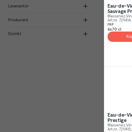
Skånska Spritfabriken
(
4
)
Eau-de-Vi
Leverantör
Skåne
(
4
)
Fernet
(
1
)
Sauvage Pr
Normandie
(
1
)
Massenez
Vin
Aguafria
(
1
)
Producent
Berntson Brands AB
(
4
)
Art.nr.
729414
FRP
Roger Groult
(
1
)
Skånska Spritfabriken
(
4
)
6x70 cl
Distrikt
Massenez
(
4
)
Kö
Hermansson & Co AB
(
1
)
Skånska Spritfabriken
(
4
)
Brill & Co AB
(
1
)
Calvados
(
1
)
Fieruaas Destillery
(
1
)
Rewine AB
(
1
)
Aguafria
(
1
)
Roger Groult
(
1
)
Eau-de-Vie
Prestige
Massenez
Vin
Art.nr.
729415