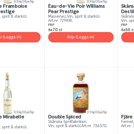
3.3
kg CO₂e/kg
3.3
kg CO₂e/kg
e Framboise
Eau-de-Vie Poir Williams
Skåns
estige
Pear Prestige
Desti
, sprit & starköl
Massenez
Vin, sprit & starköl
Skånska
Art.nr.
729418
Vin, spr
FRP
FRP
6x70 cl
6x50 c
p (Logga in)
Köp (Logga in)
3.3
kg CO₂e/kg
2.1
kg CO₂e/kg
 Mirabelle
Double Spiced
Fjäre 
Skånska Spritfabriken
Fernet
Vin, sprit & starköl
Art.nr.
736370
Art.nr.
, sprit & starköl