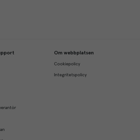
upport
Om webbplatsen
Cookiepolicy
Integritetspolicy
verantör
lan