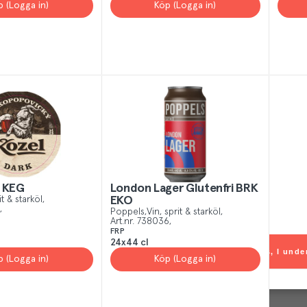
p (Logga in)
Köp (Logga in)
k KEG
London Lager Glutenfri BRK
it & starköl
EKO
Poppels
Vin, sprit & starköl
Art.nr.
738036
FRP
24x44 cl
 All
Yes, I unde
p (Logga in)
Köp (Logga in)