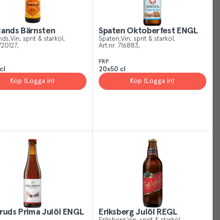
Your
ands Bärnsten
Spaten Oktoberfest ENGL
nds
Vin, sprit & starköl
Spaten
Vin, sprit & starköl
Cookies
720127
Art.nr.
716883
FRP
Just
cl
20x50 cl
like
Köp (Logga in)
Köp (Logga in)
other
sites,
we
use
cookies.
Our
cookies
give
you
the
best
ruds Prima Julöl ENGL
Eriksberg Julöl REGL
experience