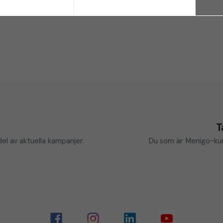
T
el av aktuella kampanjer.
Du som är Menigo-kun