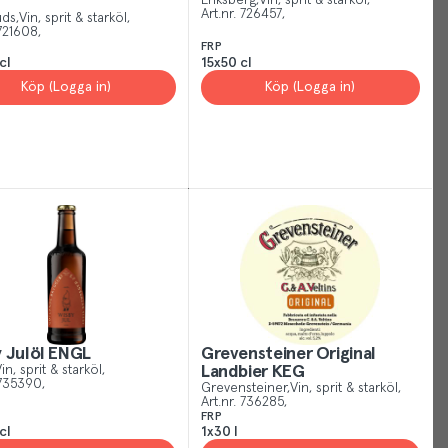
Eriksberg
Vin, sprit & starköl
Art.nr.
726457
uds
Vin, sprit & starköl
possible,
721608
helping
FRP
cl
15x50 cl
us
Köp (Logga in)
Köp (Logga in)
show
you
more
of
what
is
relevant
and
useful
to
you.
 Julöl ENGL
Grevensteiner Original
You
in, sprit & starköl
Landbier KEG
can
735390
Grevensteiner
Vin, sprit & starköl
Art.nr.
736285
manage
FRP
your
cl
1x30 l