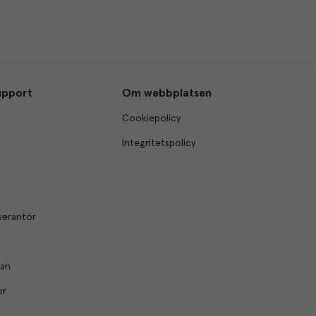
upport
Om webbplatsen
Cookiepolicy
Integritetspolicy
verantör
lan
or