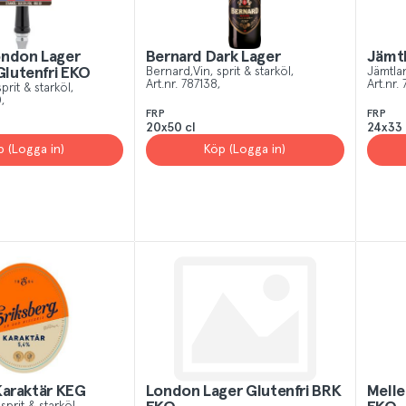
ondon Lager
Bernard Dark Lager
Jämtl
lutenfri EKO
Bernard
Vin, sprit & starköl
Jämtla
Art.nr.
787138
Art.nr.
sprit & starköl
0
FRP
FRP
20x50 cl
24x33 
p (Logga in)
Köp (Logga in)
Karaktär KEG
London Lager Glutenfri BRK
Melle