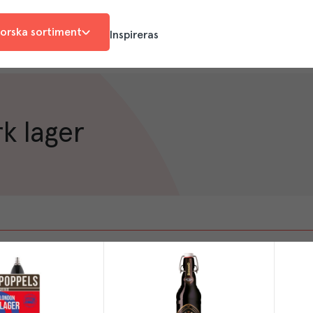
orska sortiment
Inspireras
k lager