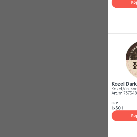
Kö
Kozel Dar
Kozel
Vin, spr
Art.nr.
737348
FRP
1x30 l
Reject
Kö