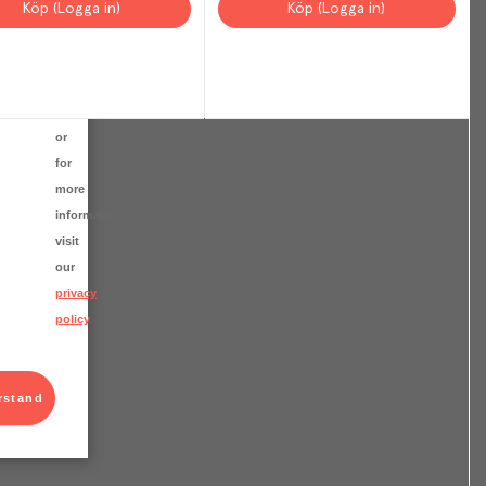
Cookies
Köp (Logga in)
Köp (Logga in)
Settings
at
any
time
or
for
more
information
visit
our
privacy
policy
.
rstand