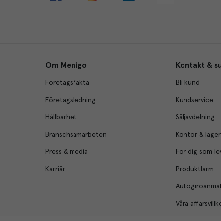
Om Menigo
Kontakt & s
Företagsfakta
Bli kund
Företagsledning
Kundservice
Hållbarhet
Säljavdelning
Branschsamarbeten
Kontor & lager
Press & media
För dig som le
Karriär
Produktlarm
Autogiroanmä
Våra affärsvillk