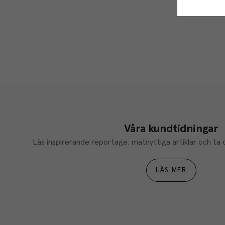
Våra kundtidningar
Läs inspirerande reportage, matnyttiga artiklar och ta d
LÄS MER