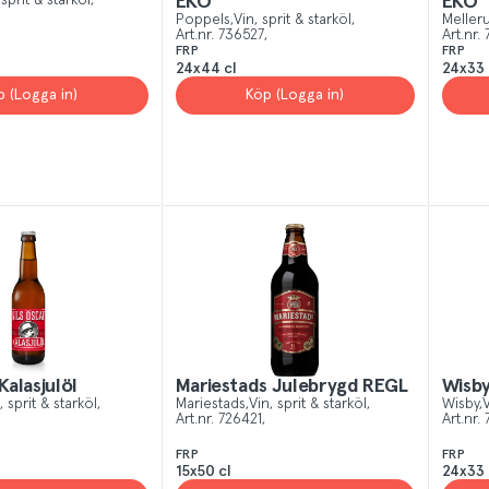
 sprit & starköl
EKO
EKO
Poppels
Vin, sprit & starköl
Meller
Art.nr.
736527
Art.nr.
FRP
FRP
24x44 cl
24x33 
p (Logga in)
Köp (Logga in)
Kalasjulöl
Mariestads Julebrygd REGL
Wisby
, sprit & starköl
Mariestads
Vin, sprit & starköl
Wisby
V
Art.nr.
726421
Art.nr.
FRP
FRP
15x50 cl
24x33 