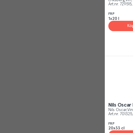
Eriksberg
Vin,
Art.nr.
729515
FRP
1x20 l
Kö
Nils Oscar 
Nils Oscar
Vin
Art.nr.
701325
FRP
20x33 cl