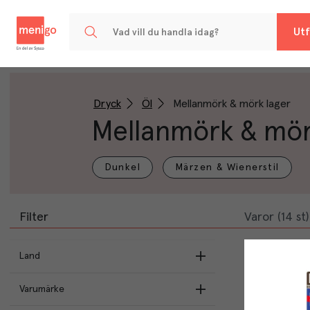
Menigo
Utf
Dryck
Öl
Mellanmörk & mörk lager
Mellanmörk & mör
Dunkel
Märzen & Wienerstil
Filter
Varor (14 st)
Land
Sverige
(
10
)
Varumärke
Tjeckien
(
2
)