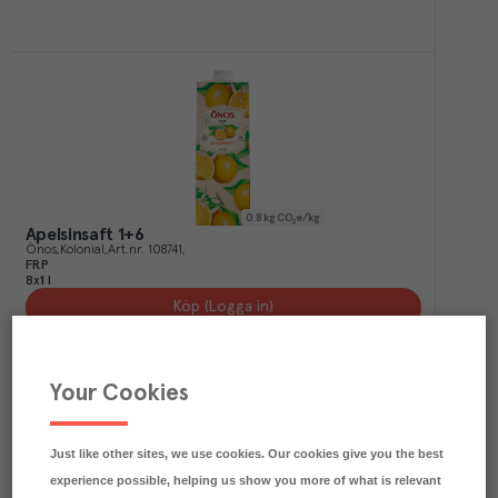
0.8
kg CO₂e/kg
Apelsinsaft 1+6
Önos
Kolonial
Art.nr.
108741
FRP
8x1 l
Köp (Logga in)
Your Cookies
Just like other sites, we use cookies. Our cookies give you the best
experience possible, helping us show you more of what is relevant