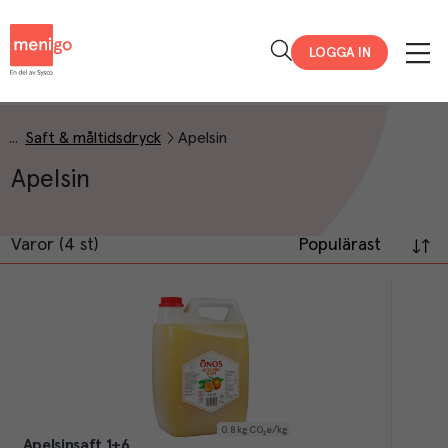
Menigo
LOGGA IN
Saft & måltidsdryck
Apelsin
Apelsin
Varor (4 st)
Populärast
0.8
kg CO₂e/kg
Apelsinsaft 1+6