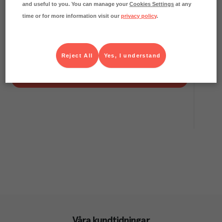
and useful to you. You can manage your
Cookies Settings
at any
time or for more information visit our
privacy policy
.
0.8
kg CO₂e/kg
Fun Light Apelsin 1+9 PET
Fun Light
Kolonial
Art.nr.
129218
Reject All
Yes, I understand
FRP
12x1 l
Köp (Logga in)
Våra kundtidningar