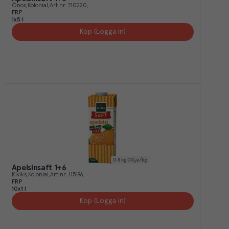
Önos
Kolonial
Art.nr.
710220
FRP
1x5 l
Köp (Logga in)
0.8
kg CO₂e/kg
Apelsinsaft 1+6
Kiviks
Kolonial
Art.nr.
115196
FRP
10x1 l
Köp (Logga in)