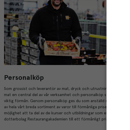
Personalköp
Som grossist och leverantör av mat, dryck och utrustning är passion
mat en central del av vår verksamhet och personalköp ser vi därför 
viktig förmån. Genom personalköp ges du som anställd möjlighet att 
av hela vårt breda sortiment av varor till förmånliga priser. Du har d
möjlighet att ta del av de kurser och utbildningar som erbjuds via vår
dotterbolag Restaurangakademien till ett förmånligt pris.