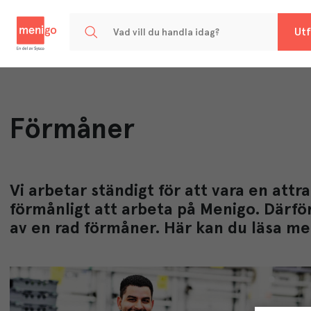
Menigo
Utf
Förmåner
Vi arbetar ständigt för att vara en attra
förmånligt att arbeta på Menigo. Därfö
av en rad förmåner. Här kan du läsa m