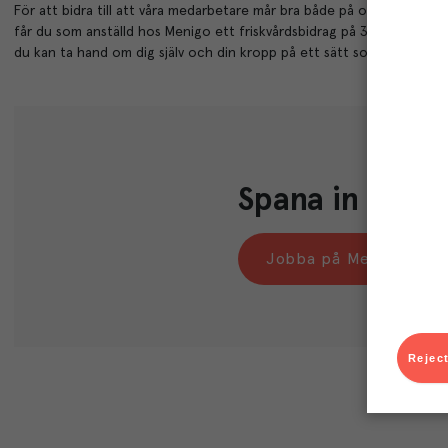
För att bidra till att våra medarbetare mår bra både på och utanför 
får du som anställd hos Menigo ett friskvårdsbidrag på 3000 kronor 
du kan ta hand om dig själv och din kropp på ett sätt som passar just
Spana in våra 
Jobba på Menigo
Reject