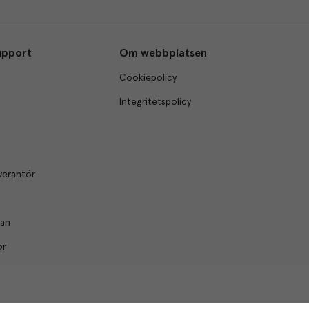
upport
Om webbplatsen
Cookiepolicy
Integritetspolicy
verantör
lan
or