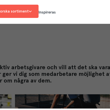
orska sortiment
Inspireras
ktiv arbetsgivare och vill att det ska var
r ger vi dig som medarbetare möjlighet at
er om några av dem.