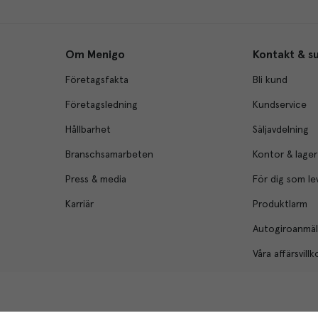
Om Menigo
Kontakt & s
Företagsfakta
Bli kund
Företagsledning
Kundservice
Hållbarhet
Säljavdelning
Branschsamarbeten
Kontor & lager
Press & media
För dig som le
Karriär
Produktlarm
Autogiroanmä
Våra affärsvillk