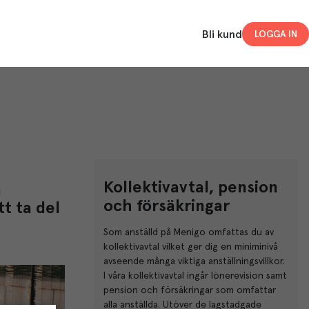
Bli kund
LOGGA IN
Kollektivavtal, pension
a
och försäkringar
t ta del
Som anställd på Menigo omfattas du av
kollektivavtal vilket ger dig en miniminivå
avseende många viktiga anställningsvillkor.
I våra kollektivavtal ingår lönerevision samt
pension och försäkringar som omfattar
alla anställda. Utöver de lagstadgade