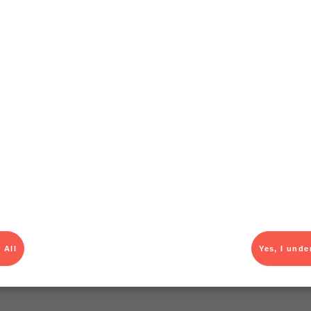
arbetet
mens och underlätta vardagen för våra medarbetare under d
– så att
menstruation.
 dig.
lediga tjänster
 All
Yes, I unde