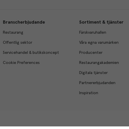
Branscherbjudande
Sortiment & tjänster
Restaurang
Färskvaruhallen
Offentlig sektor
Våra egna varumärken
Servicehandel & butikskoncept
Producenter
Cookie Preferences
Restaurangakademien
Digitala tjänster
Partnererbjudanden
Inspiration