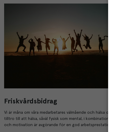
Friskvårdsbidrag
Vi är måna om våra medarbetares välmående och hälsa och vi har en 
tilltro till att hälsa, såväl fysisk som mental, i kombination med eng
och motivation är avgörande för en god arbetsprestation.