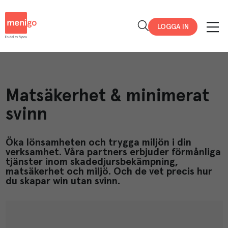
Menigo
LOGGA IN
Matsäkerhet & minimerat
svinn
Öka lönsamheten och trygga miljön i din
verksamhet. Våra partners erbjuder förmånliga
tjänster inom skadedjursbekämpning,
matsäkerhet och miljö. Och de vet precis hur
du skapar win utan svinn.