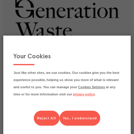
Your Cookies
Just like other sites, we use cookies. Our cookies give you the best
experience possible, helping us show you more of what is relevant
and useful to you. You can manage your
Cookies Settings
at any
time or for more information visit our
privacy policy
.
Generation Waste – 10% på tjänster
Generation Waste erbjuder verktyg för att minska ert matsvinn
och öka lönsamheten. Genom analys, utbildning och ett
Reject All
Yes, I understand
digitalt mätverktyg – appen Less Waste – förenklas det dagliga
arbetet och ni kan dessutom marknadsföra en hållbarhetsprofil