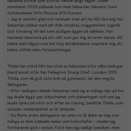
välkända kockar som stöttat henne längs vägen. Under
sommaren 2020 jobbade hon med Sebastian Gibrand i hans
förberedelser inför Bocuse d'Or Europe.
– Jag är enormt glad och tacksam över att ha fått lära mig hur
Sebastian jobbar med allt ifrån struktur, noggrannhet, logistik
och förvaring till det som slutligen ligger på tallriken. Han
hanterar råvarorna på ett sätt som ger mig en wow-känsla. Att
jobba med någon som har hög detaljrikedom inspirerar mig att
jobba utifrån mina förutsättningar.
Thilda har också fått bra stöd av Sebastian inför olika tävlingar,
bland annat inför San Pellegrino Young Chef i London 2019.
Thilda, som då gick sista året på gymnasiet, var den yngsta
deltagaren.
– Inför tävlingen delade Sebastian med sig av många tips på hur
jag skulle lägga upp tidsschemat och planeringen och vad jag
skulle tänka på inför och efter en träning, berättar Thilda, som
slutade i mellanskiktet av 14 tävlande.
– De flesta andra deltagarna var cirka tio år äldre än mig och
många av dem jobbade redan som kökschefer – medan jag
fortfarande gick i skolan. Först blev jag väldigt besviken, men