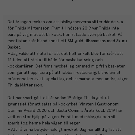
Det är ingen tvekan om att tävlingsnerverna sitter där de ska
för Thilda Mårtensson. Fram till hösten 2019 var Thilda inte
bara på väg mot att bli kock, hon satsade även på basket. På
meritlistan står bland annat ett SM-guld tillsammans med Skuru
Basket.
– Jag valde att sluta för att det helt enkelt blev för svårt att
få tiden att räcka till både för basketsatsning och
kockkarriären. Det finns mycket jag tar med mig från basketen
som går att applicera på att jobba i restaurang, bland annat
erfarenheten av att spela i lag och samarbeta med andra, säger
Thilda Mårtensson.
Det har snart gått ett år sedan 19-åriga Thilda gick ut
gymnasiet för att satsa på kockyrket. Vinsten i Gastronomi
Commis Award 2020 och Bästa Commis Årets kock 2019 har
varit en stor hjälp på vägen. En rätt med mälargös och vit
sparris tog henne hela vägen till seger.
– Att få vinna betyder väldigt mycket. Jag har alltid gillat att