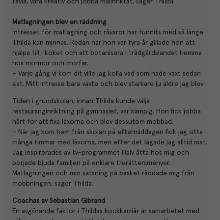
tävla, vara kreativ och jobba målinriktat, säger Thilda.
Matlagningen blev en räddning
Intresset för matlagning och råvaror har funnits med så länge
Thilda kan minnas. Redan när hon var fyra år gillade hon att
hjälpa till i köket och att botanisera i trädgårdslandet hemma
hos mormor och morfar.
– Varje gång vi kom dit ville jag kolla vad som hade växt sedan
sist. Mitt intresse bara växte och blev starkare ju äldre jag blev.
Tiden i grundskolan, innan Thilda kunde välja
restauranginriktning på gymnasiet, var kämpig. Hon fick jobba
hårt för att fixa läxorna och blev dessutom mobbad.
– När jag kom hem från skolan på eftermiddagen fick jag sitta
många timmar med läxorna, men efter det lagade jag alltid mat.
Jag inspirerades av tv-programmet Halv åtta hos mig och
började bjuda familjen på enklare trerättersmenyer.
Matlagningen och min satsning på basket räddade mig från
mobbningen, säger Thilda.
Coachas av Sebastian Gibrand
En avgörande faktor i Thildas kockkarriär är samarbetet med