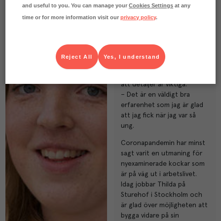
and useful to you. You can manage your
Cookies Settings
at any
I London råder ett hårdare
time or for more information visit our
privacy policy
.
restaurangklimat än hemma
i Sverige. Om inte rätten
höll tillräckligt hög nivå
enligt kökschefen så
Reject All
Yes, I understand
skickades den tillbaka. Det
har bland annat lärt Thilda
att detaljer är viktiga.
– Det är en väldigt bra
erfarenhet som jag är glad
att jag fick när jag var så
ung.
Coronapandemin har minst
sagt varit en utmaning för
nyexaminerade kockar som
är på väg ut i arbetslivet.
Idag jobbar Thilda på
Sturehof i Stockholm och
är glad över möjligheten att
bygga vidare på sin