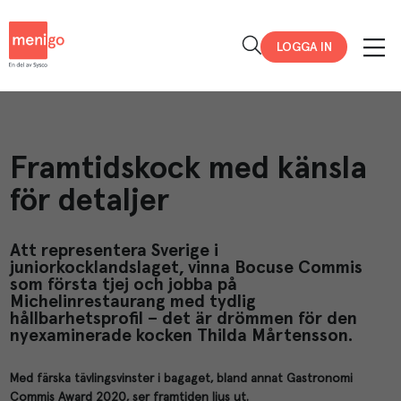
Menigo
LOGGA IN
Framtidskock med känsla
för detaljer
Att representera Sverige i
juniorkocklandslaget, vinna Bocuse Commis
som första tjej och jobba på
Michelinrestaurang med tydlig
hållbarhetsprofil – det är drömmen för den
nyexaminerade kocken Thilda Mårtensson.
Med färska tävlingsvinster i bagaget, bland annat Gastronomi
Commis Award 2020, ser framtiden ljus ut.