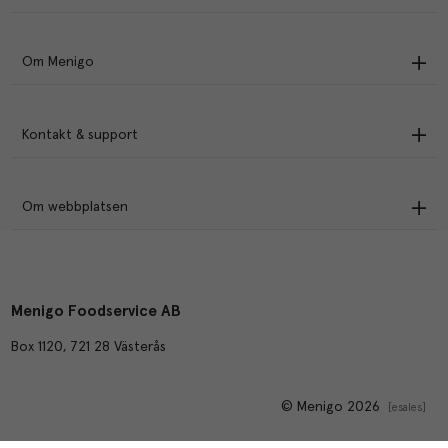
Om Menigo
Kontakt & support
Om webbplatsen
Menigo Foodservice AB
Box 1120, 721 28 Västerås
© Menigo 2026
[
esales
]