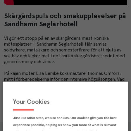
Skärgårdspuls och smakupplevelser på
Sandhamn Seglarhotell
Vi gör ett stopp på en av skärgårdens mest ikoniska
mötesplatser – Sandhamn Seglarhotell. Här samlas
soldyrkare, matälskare och semesterfirare för att njuta av
sol, hav och läcker mat i det anrika skärgårdsbrasseriet med
generös meny och vinbar.
På kajen möter Lisa Lemke köksmästare Thomas Omfors,
mitt i förberedelserna inför den intensiva högsäsongen. Vad
inspirerar honom i köket? Hur tänker han kring
menyplaneringen? Hur ofta levereras råvarorna – och hur
löser man egentligen personalfrågan på en ö?
Your Cookies
Svaret får du här!
Just like other sites, we use cookies. Our cookies give you the best
experience possible, helping us show you more of what is relevant