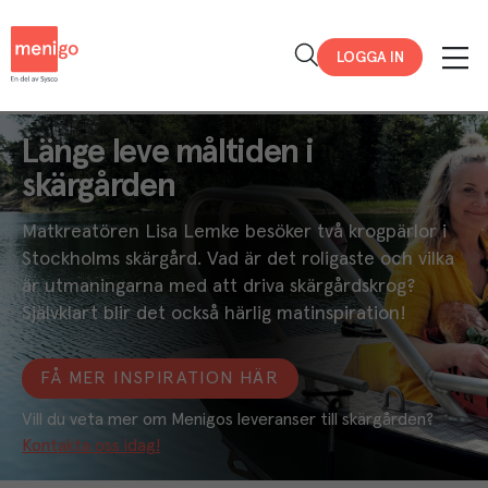
Menigo
LOGGA IN
Länge leve måltiden i
skärgården
Matkreatören Lisa Lemke besöker två krogpärlor i
Stockholms skärgård. Vad är det roligaste och vilka
är utmaningarna med att driva skärgårdskrog?
Självklart blir det också härlig matinspiration!
FÅ MER INSPIRATION HÄR
Vill du veta mer om Menigos leveranser till skärgården? 
Kontakta oss idag!