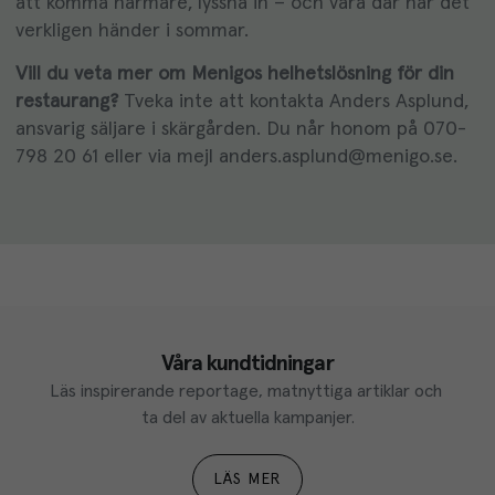
att komma närmare, lyssna in – och vara där när det
verkligen händer i sommar.
Vill du veta mer om Menigos helhetslösning för din
restaurang?
Tveka inte att kontakta Anders Asplund,
ansvarig säljare i skärgården. Du når honom på
070-
798 20 61
eller via mejl
anders.asplund@menigo.se.
Våra kundtidningar
Läs inspirerande reportage, matnyttiga artiklar och 
ta del av aktuella kampanjer.
LÄS MER