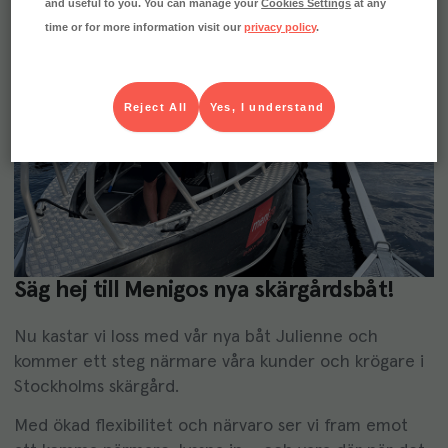
and useful to you. You can manage your
Cookies Settings
at any
time or for more information visit our
privacy policy
.
Reject All
Yes, I understand
Säg hej till Menigos nya skärgårdsbåt!
Nu kastar vi loss med vår nya båt Julienne och
kommer ett steg närmare våra kunder och krögare i
Stockholms skärgård.
Med ökad flexibilitet och närvaro ser vi fram emot