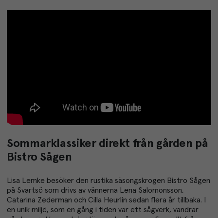
Sommarklassiker direkt från gården på
Bistro Sågen
Lisa Lemke besöker den rustika säsongskrogen Bistro Sågen
på Svartsö som drivs av vännerna Lena Salomonsson,
Catarina Zederman och Cilla Heurlin sedan flera år tillbaka. I
en unik miljö, som en gång i tiden var ett sågverk, vandrar