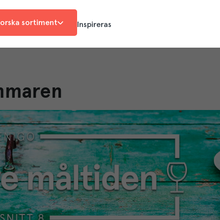
orska sortiment
Inspireras
ommaren