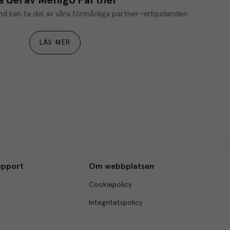
a del av Menigo Partner
d kan ta del av våra förmånliga partner-erbjudanden
LÄS MER
upport
Om webbplatsen
Cookiepolicy
Integritetspolicy