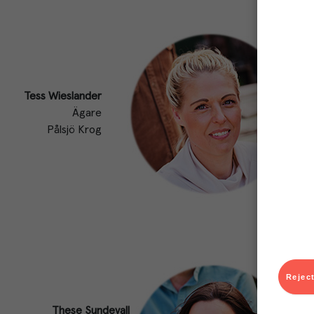
Tess Wieslander
Ägare
Pålsjö Krog
Reject
These Sundevall