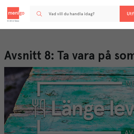
Menigo
Utf
Avsnitt 8: Ta vara på s