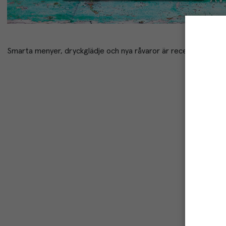
Smarta menyer, dryckglädje och nya råvaror är receptet på en