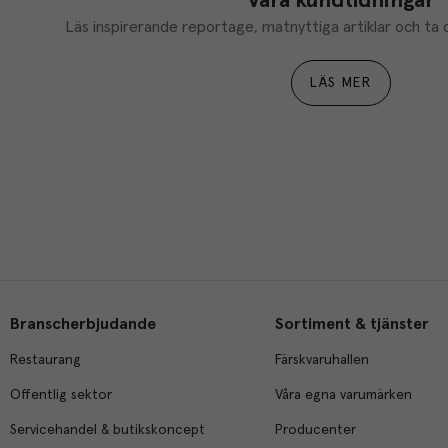
Våra kundtidningar
Läs inspirerande reportage, matnyttiga artiklar och ta d
LÄS MER
Branscherbjudande
Sortiment & tjänster
Restaurang
Färskvaruhallen
Offentlig sektor
Våra egna varumärken
Servicehandel & butikskoncept
Producenter