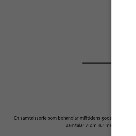
En samtalsserie som behandlar måltidens goda kraft. Till
samtalar vi om hur man med enkla