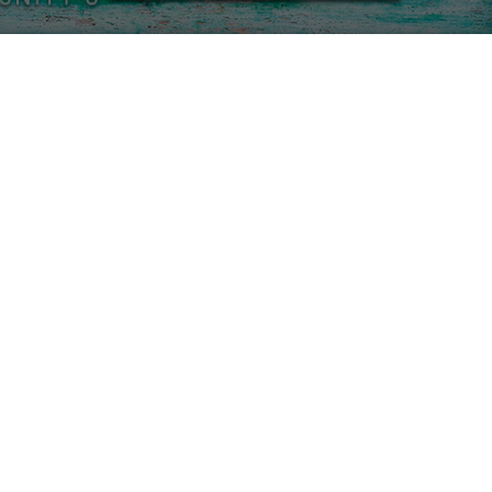
 lyckad sommarsäsong. Vi har frågat några av branschens profil