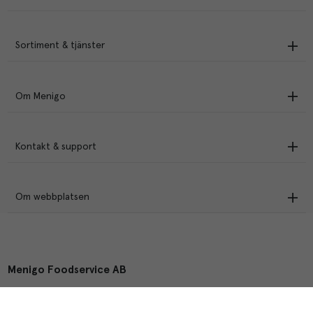
Sortiment & tjänster
Om Menigo
Kontakt & support
Om webbplatsen
Menigo Foodservice AB
Box 1120, 721 28 Västerås