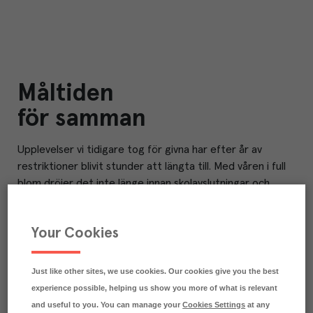
Måltiden
för samman
U
pplevelser vi tidigare tog för givna har efter år av
restriktioner blivit stunder att längta till. Med våren i full
blom dröjer det inte länge innan skolavslutningar och
sommar-fester avlöser varandra. Tillställningar som vi för
första gången på länge får uppleva tillsammans med
Your Cookies
familj, vänner och kollegor. Kanske blir dessa
efterlängtade sammankomster ännu viktigare i tider av
oro.
Just like other sites, we use cookies. Our cookies give you the best
experience possible, helping us show you more of what is relevant
Måltiden är ofta förknippad
med sammanhållning och en
and useful to you. You can manage your
Cookies Settings
at any
trevlig stund. Det får vi verkligen se prov på i detta