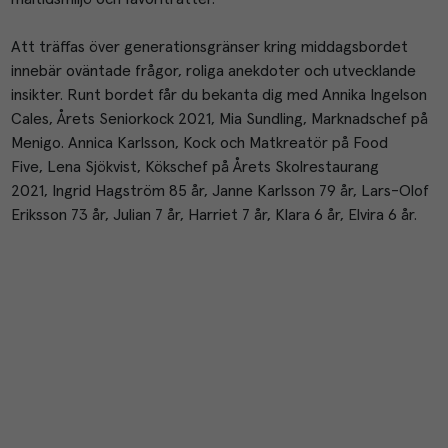
Att träffas över generationsgränser kring middagsbordet
innebär
oväntade frågor
,
roliga anekdoter
och utvecklande
insikter
.
Runt bordet får du bekanta dig med
Annika Ingelson
Cales, Årets Seniorkock 2021,
Mia Sundling, Marknadschef på
Menigo.
Annica Karlsson, Kock och Matkreatör på Food
Five,
Lena Sjökvist, Kökschef på Årets Skolrestaurang
2021,
Ingrid Hagström 85 år,
Janne Karlsson 79 år,
Lars-Olof
Eriksson 73 år,
Julian 7 år,
Harriet 7 år,
Klara 6 år,
Elvira 6 år.