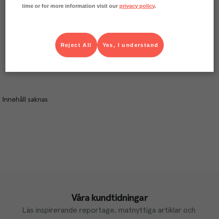
time or for more information visit our
privacy policy
.
avsnitt när vi träffats över generationsgränserna för att
prata matminnen, måltidsmiljö och favoriträtter. Det är
underbart att se vad mötet mellan unga och gamla har
för påverkan på allt från matglädje till bordsskick.
Reject All
Yes, I understand
Innehåll saknas
Våra kundtidningar
Läs inspirerande reportage, matnyttiga artiklar och 