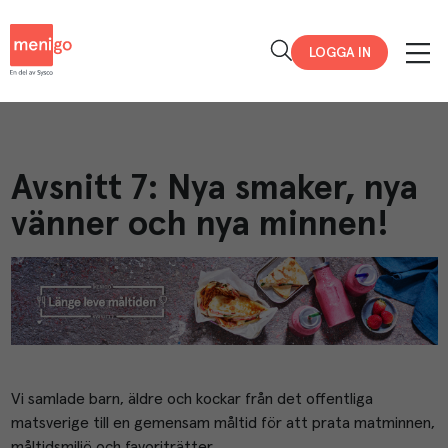
Menigo
LOGGA IN
Avsnitt 7: Nya smaker, nya
vänner och nya minnen!
Vi samlade barn, äldre och kockar från det offentliga
matsverige till en gemensam måltid för att prata matminnen,
måltidsmiljö och favoriträtter.