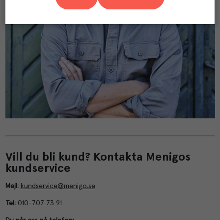
Vill du bli kund? Kontakta Menigos
kundservice
Mejl:
kundservice@menigo.se
Tel:
010-707 73 91