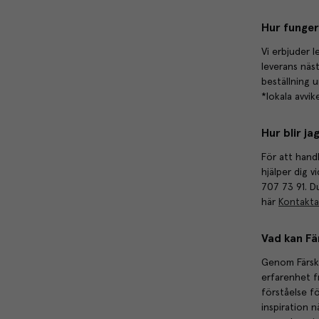
Hur funger
Vi erbjuder l
leverans näs
beställning 
*lokala avvi
Hur blir j
För att hand
hjälper dig v
707 73 91. D
här
Kontakta
Vad kan Fär
Genom Färskva
erfarenhet f
förståelse f
inspiration n