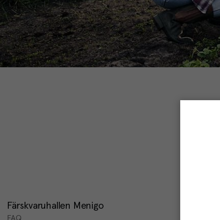
FAQ 
om 
Färskvaruhallen Menigo
Här har vi
Menigos e
FAQ