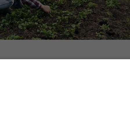
– Vanliga frågor och sv
Färskvaruhallen Menig
 samlat de vanligaste frågorna vi får kring Färskvaruha
rbjudande och vårt sortiment av färskvaror till resta