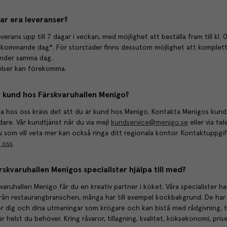
ar era leveranser?
everans upp till 7 dagar i veckan, med möjlighet att beställa fram till kl. 
tkommande dag*. För storstäder finns dessutom möjlighet att komplett
under samma dag.
kelser kan förekomma.
ag kund hos Färskvaruhallen Menigo?
la hos oss krävs det att du är kund hos Menigo. Kontakta Menigos kund
idare. Vår kundtjänst når du via mejl
kundservice@menigo.se
eller via te
u som vill veta mer kan också ringa ditt regionala kontor. Kontaktuppgif
 oss
.
skvaruhallen Menigos specialister hjälpa till med?
ruhallen Menigo får du en kreativ partner i köket. Våra specialister har
rån restaurangbranschen, många har till exempel kockbakgrund. De har 
ör dig och dina utmaningar som krögare och kan bistå med rådgivning, 
är helst du behöver. Kring råvaror, tillagning, kvalitet, köksekonomi, pris