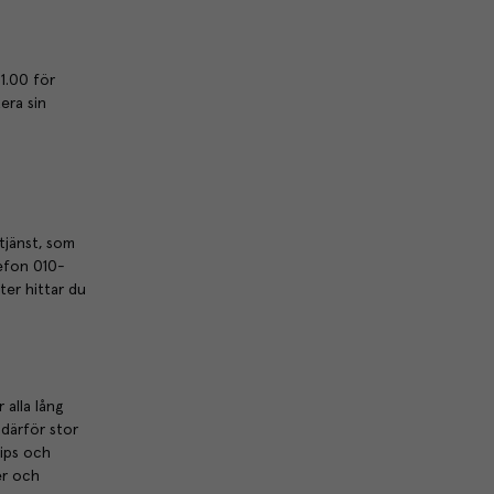
01.00 för
era sin
tjänst, som
lefon 010-
ter hittar du
 alla lång
därför stor
tips och
er och