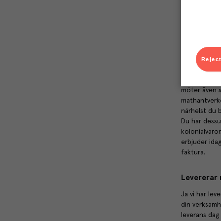
Vilka leve
Vi väljer vår
stabila samar
om det är en 
Reject
Varför ska
Som kund hos 
möter även s
mathantverket
närhelst du 
Du har dessu
kolonialvaror
erbjuder ida
faktura.
Levererar 
Ja vi har lev
din verksamh
leverans dag 